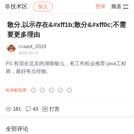
非技术区
登录
频道
加入
帖子详情
社区
非技术区
散分,以示存在&#xff1b;散分&#xff0c;不需
要更多理由
craaot_0319
2010-10-13
PS:有混在北京的湖南银么，有工作机会推荐:java工程
师，最好有点经验。
给本帖投票
181
43
打赏
全部评论