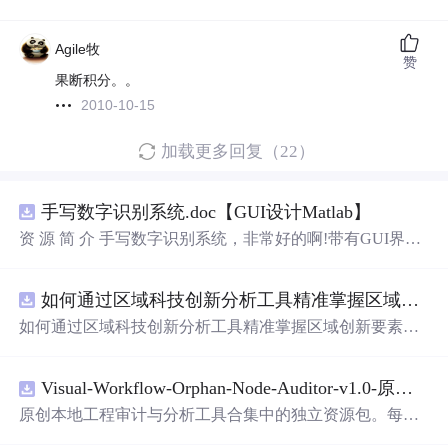
Agile牧
赞
果断积分。。
2010-10-15
加载更多回复（22）
手写数字识别系统.doc【GUI设计Matlab】
资 源 简 介 手写数字识别系统，非常好的啊!带有GUI界
面，使用方便! 详 情 说 明 用这个手写数字识别系统，你可
以轻松地识别手写数字。这个系统不仅功能强大，而且还
如何通过区域科技创新分析工具精准掌握区域创新要素分布与产业链融合现状？.docx
带有直观的图形用户界面（GUI），非常容易使用。你只
需要
将手写数字输入系统，它将立即给出准确的识别结
如何通过区域科技创新分析工具精准掌握区域创新要素分
果。这个系统可以在各种场景中使用，无论是学校、工作
布与产业链融合现状？
还是日常生活，都能为你提供快速和准确的识别服务。它
是一个非常方便和实用的工具，你一定会喜欢它的！
Visual-Workflow-Orphan-Node-Auditor-v1.0-原创源码与文档.zip
原创本地工程审计与分析工具合集中的独立资源包。每个
ZIP包含完整源码、3项自动化测试、可复现合成示例、离