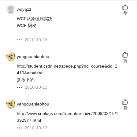
wuyq11
赞
WCF从原理到实践
WCF 揭秘
2010-10-13
yangquanlaohou
赞
http://student.csdn.net/space.php?do=course&cid=2
410&ac=detail
参考下哈。
2010-10-13
yangquanlaohou
赞
http://www.cnblogs.com/trampt/archive/2009/02/18/1
392977.html
2010-10-13