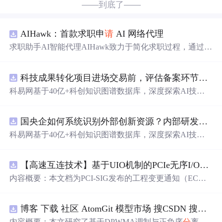
——到底了——
AIHawk：首款求职申
请
AI 网络代理
求职助手AI智能代理AIHawk致力于简化求职过程，通过自
动化职位申
请
流程。借助人工智能，它能够帮助用户以定
制化的方式申
请
多个职位。
科技成果转化项目进场交易前，评估备案环节需要准备哪些材料？.docx
科易网基于40亿+科创知识图谱数据库，深度探索AI技术
在技术转移、成果转化、技术经纪、知识产权、产业创
新、科技招商等垂直领域的多样化应用场景，研究科技创
国央企如何系统识别外部创新资源？内部研发体系完善，但对外部高校、中小科技企业技术能力缺乏动态认知。.docx
新领域的AI+数智化解决方案，推动科技创新与产业创新
智能化发展。
科易网基于40亿+科创知识图谱数据库，深度探索AI技术
在技术转移、成果转化、技术经纪、知识产权、产业创
新、科技招商等垂直领域的多样化应用场景，研究科技创
【高速互连技术】基于UIO机制的PCIe无序I/O扩展：多路径架构下内存
新领域的AI+数智化解决方案，推动科技创新与产业创新
智能化发展。
内容概要：本文档为PCI-SIG发布的工程变更通知（EC
N），介绍了名为“无序输入/输出（Unordered I/O, UIO）”
的新功能，旨在解决传统PCI/PCIe架构中严格的顺序传输
博客 下载 社区 AtomGit 模型市场 搜CSDN 搜索 AI 搜索 会员中心 创作中心 基于DPWMA调制与正负序
规则对多路径拓扑和高性能IO系统的限制。UIO基于Flit模
式，定义了一套新的TLP（事务层包）类型和规则，允许
内容概要：本文研究了基于DPWMA调制与正负序
分
离的