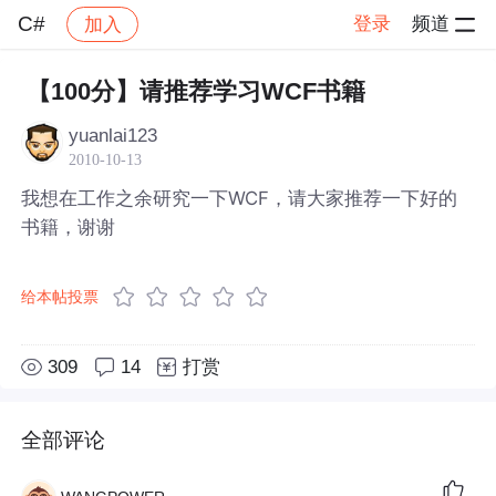
C#
登录
频道
加入
帖子详情
社区
C#
【100分】请推荐学习WCF书籍
yuanlai123
2010-10-13
我想在工作之余研究一下WCF，请大家推荐一下好的
书籍，谢谢
给本帖投票
309
14
打赏
全部评论