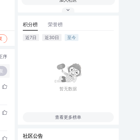
积分榜
荣誉榜
近7日
近30日
至今
复
正序
复
暂无数据
查看更多榜单
社区公告