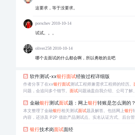
这要求，等于没要求。
porschev
2010-10-14
试试。。。
oliver258
2010-10-14
哪个去面试的什么都会啊，所以勇敢的去吧
软件测试-xx
银行
面试
经验过程详细版
作者分享了在xx
银行
面试
测试工程师兼需求工程师的经历。
问题，会追问多个细节。
面试
问题涵盖自我介绍、公司了解
功夫，保持冷静，注意简历格式。
金融
银行
测试
面试
题：网上
银行
转账是怎么测的
本文整理了金融
银行
相关测试
面试
题及解答。包括网上
银行
内容，还涉及 P2P 借款产品测试点、实名认证方式、后台
银行
技术岗
面试
面经