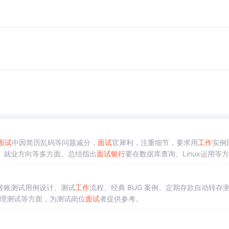
面试
中因简历乱码等问题减分，
面试
官犀利，注重细节，要求用
工作
实例
、就业方向等多方面。总结指出
面试
银行
要在数据库查询、Linux运用等
？
转账测试用例设计、测试
工作
流程、经典 BUG 案例、定期存款自动转存
管理测试等方面，为测试岗位
面试
者提供参考。