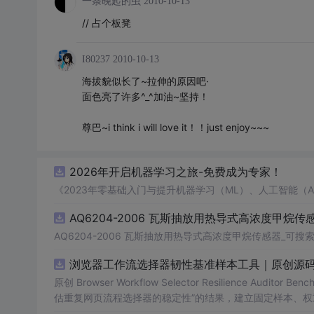
一条晚起的虫
2010-10-13
// 占个板凳
I80237
2010-10-13
海拔貌似长了~拉伸的原因吧·
面色亮了许多^_^加油~坚持！
尊巴~i think i will love it！！
just enjoy~~~
2026年开启机器学习之旅-免费成为专家！
《2023年零基础入门与提升机器学习（ML）、人工智能（
AQ6204-2006 瓦斯抽放用热导式高浓度甲烷传感
AQ6204-2006 瓦斯抽放用热导式高浓度甲烷传感器_可搜索.
浏览器工作流选择器韧性基准样本工具｜原创源码
原创 Browser Workflow Selector Resilience A
估重复网页流程选择器的稳定性”的结果，建立固定样本、权
TML/SVG报告、测试与示例。压缩包包含完整源码、3项自动化