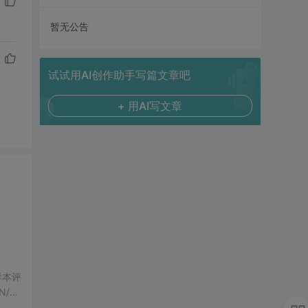
暂无公告
试试用AI创作助手写篇文章吧
+ 用AI写文章
化样本评
/H
果