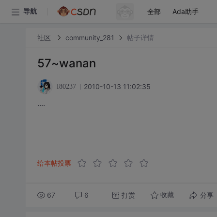
全部
Ada助手
导航
社区
community_281
帖子详情
57~wanan
2010-10-13 11:02:35
I80237
····
教练在偷偷寻找自己的身影~异性时不时瞄几眼~同性
你知道自己有多吸引人·自己美好的一面··即使你不能陪
给本帖投票
67
6
打赏
分享
收藏