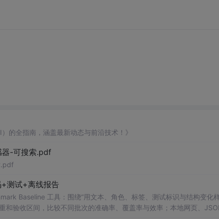
AI）的全指南，涵盖最新动态与前沿技术！》
器-可搜索.pdf
pdf
+测试+离线报告
uditor Benchmark Baseline 工具：围绕“用文本、角色、标签、测试标识与结构变
重和验收区间，比较不同批次的准确率、覆盖率与效率；本地网页、JSON
测试、可复现示例、HTML/JSON/SVG离线报告、1080×720运行效