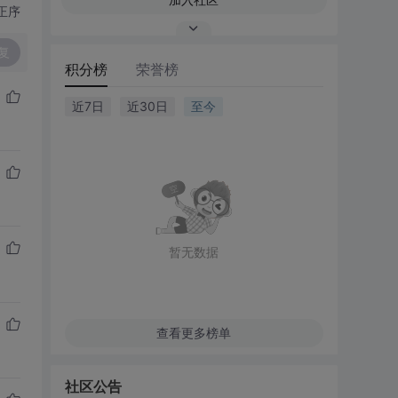
正序
复
积分榜
荣誉榜
近7日
近30日
至今
暂无数据
查看更多榜单
社区公告