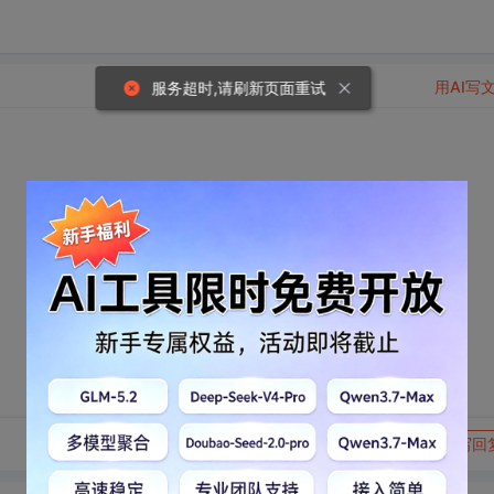
用AI写
服务超时,请刷新页面重试
投来羡慕的目光~~但是··脑子里除了你还是你~要是你在多好·
伴也想与你分享美好心情···而你却铁了心不与我联系···
转发到动态
举报
写回