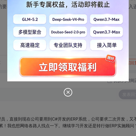
B的要求不高的公司锻炼锻炼吗？还是有其他方法能使我慢慢融入
转发到动态
举报
享
写回
切换为时间
发表回
理员，直接到现在公司要用到C#开发的ERP系统，公司要求二次开发，又
好累！我也想网络各路人找点一下。继续学习开发还是转行做ERP实施顾问