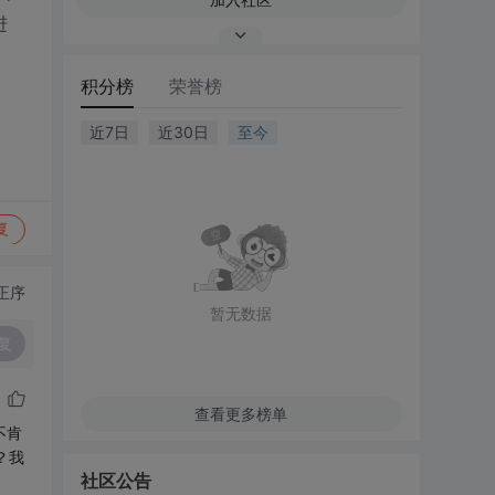
进
积分榜
荣誉榜
近7日
近30日
至今
复
正序
暂无数据
复
查看更多榜单
不肯
？我
社区公告