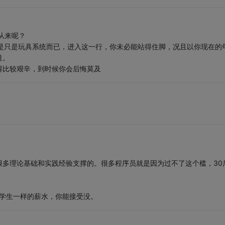
从来呢？
是只是玩具系统而已，进入这一行，你未必能站得住脚，况且以你现在的
道。
得比较艰辛，到时候你会后悔莫及
很多理论基础和实践经验支撑的。很多程序员就是因为过不了这个槛，30
的学生一样的薪水，你能接受没。