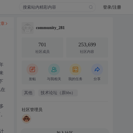
登录/注册
文章
community_281
701
253,699
社区成员
社区内容
年
来
发帖
与我相关
我的任务
分享
下
现在
其他
技术论坛（原bbs）
多
社区管理员
西。
计
加入社区