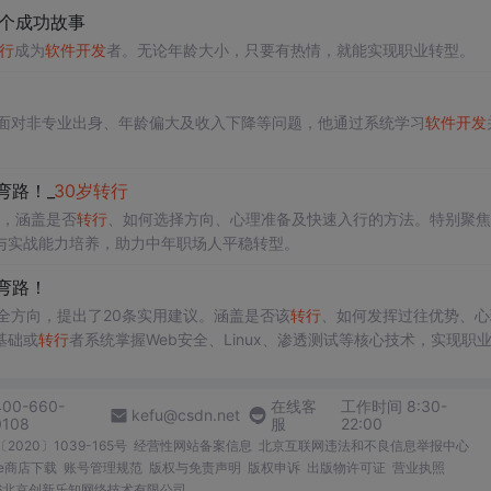
个成功故事
行
成为
软件开发
者。无论年龄大小，只要有热情，就能实现职业转型。
面对非专业出身、年龄偏大及收入下降等问题，他通过系统学习
软件开发
弯路！_
30
岁
转行
议，涵盖是否
转行
、如何选择方向、心理准备及快速入行的方法。特别聚焦
与实战能力培养，助力中年职场人平稳转型。
弯路！
全方向，提出了20条实用建议。涵盖是否该
转行
、如何发挥过往优势、心
基础或
转行
者系统掌握Web安全、Linux、渗透测试等核心技术，实现职
400-660-
在线客
工作时间 8:30-
kefu@csdn.net
0108
服
22:00
2020〕1039-165号
经营性网站备案信息
北京互联网违法和不良信息举报中心
me商店下载
账号管理规范
版权与免责声明
版权申诉
出版物许可证
营业执照
026北京创新乐知网络技术有限公司