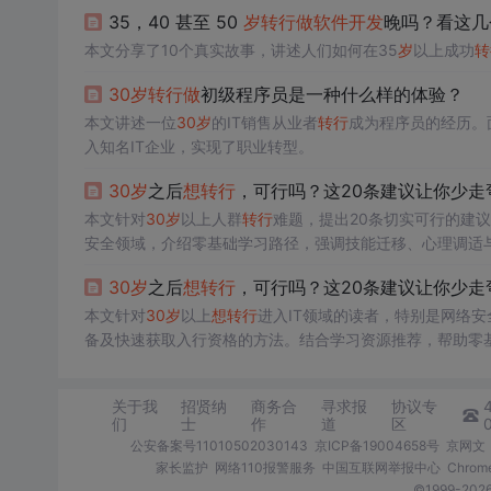
35，40 甚至 50
岁
转行
做
软件开发
晚吗？看这几
本文分享了10个真实故事，讲述人们如何在35
岁
以上成功
转
30
岁
转行
做
初级程序员是一种什么样的体验？
本文讲述一位
30
岁
的IT销售从业者
转行
成为程序员的经历。
入知名IT企业，实现了职业转型。
30
岁
之后
想
转行
，可行吗？这20条建议让你少走
本文针对
30
岁
以上人群
转行
难题，提出20条切实可行的建
安全领域，介绍零基础学习路径，强调技能迁移、心理调适
30
岁
之后
想
转行
，可行吗？这20条建议让你少走
本文针对
30
岁
以上
想
转行
进入IT领域的读者，特别是网络安
备及快速获取入行资格的方法。结合学习资源推荐，帮助零
型。
关于我
招贤纳
商务合
寻求报
协议专
们
士
作
道
区
公安备案号11010502030143
京ICP备19004658号
京网文〔
家长监护
网络110报警服务
中国互联网举报中心
Chro
©1999-2