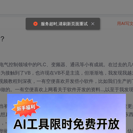
用AI写
服务超时,请刷新页面重试
？
电气控制领域中的PLC、变频器、通讯等小有成就。在过去的几
为接触到了VB，也许现在VB不是主流，但渐渐地，我发现我越
#视频教程到深夜，一有空便喜欢开发些小软件，比如我们生产的
做的。一有空便喜欢上网看关于软件开发的资料...,以至于我发
当初我选择电气控制也是我喜欢的，但现在发现喜欢程序开发更
我想真正融入到程序开发的人群中去，我希望能做我感兴趣的东
，---这也是我期望的答案。
华丽转身（~ 呵呵），如果就这样固执的单枪匹马摸索下去，估