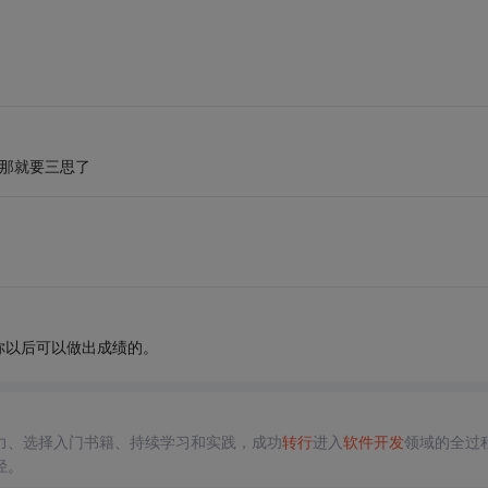
钱那就要三思了
你以后可以做出成绩的。
力、选择入门书籍、持续学习和实践，成功
转行
进入
软件开发
领域的全过
径。