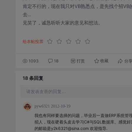
肯定不行的，现在我只对VB熟悉点，是先找个招V
去...
见笑了，诚恳听听大家的意见和想法。
给本帖投票
1093
18
打赏
分
收藏
18 条
回复
请发表友善的回复…
pyw6321
2012-10-19
我也有同样要选择的问题，毕业后一直做ERP系统管
招人，现在硬着头皮去学习C#与SQL数据库。感觉
的邮箱是y2k6321@sina.com 欢迎指导.