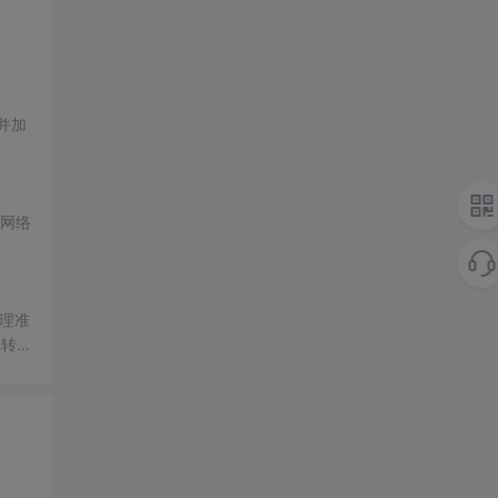
并加
网络
理准
业转