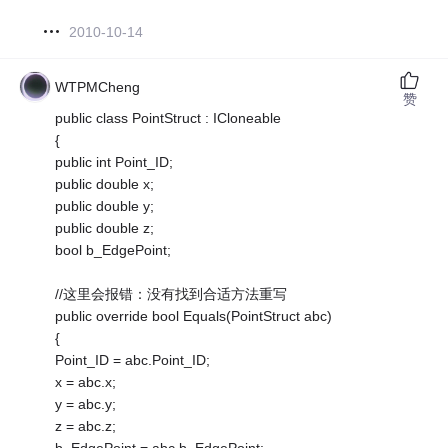
2010-10-14
WTPMCheng
赞
public class PointStruct : ICloneable
{
public int Point_ID;
public double x;
public double y;
public double z;
bool b_EdgePoint;
//这里会报错：没有找到合适方法重写
public override bool Equals(PointStruct abc)
{
Point_ID = abc.Point_ID;
x = abc.x;
y = abc.y;
z = abc.z;
b_EdgePoint = abc.b_EdgePoint;