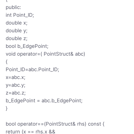
public:
int Point_ID;
double x;
double y;
double z;
bool b_EdgePoint;
void operator=( PointStruct& abc)
{
Point_ID=abc.Point_ID;
x=abc.x;
y=abc.y;
z=abc.z;
b_EdgePoint = abc.b_EdgePoint;
}
bool operator==(PointStruct& rhs) const {
return (x == rhs.x &&