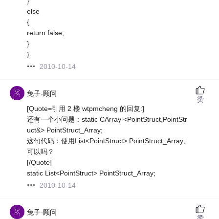
}
else
{
return false;
}
}
2010-10-14
兔子-顾问
赞
[Quote=引用 2 楼 wtpmcheng 的回复:]
还有一个小问题：static CArray <PointStruct,PointStr
uct&> PointStruct_Array;
这句代码：使用List<PointStruct> PointStruct_Array;
可以吗？
[/Quote]
static List<PointStruct> PointStruct_Array;
2010-10-14
兔子-顾问
赞