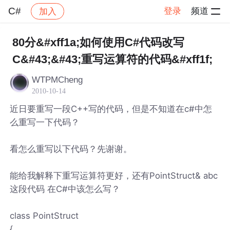
C#
登录
频道
加入
帖子详情
社区
C#
80分&#xff1a;如何使用C#代码改写
C&#43;&#43;重写运算符的代码&#xff1f;
WTPMCheng
2010-10-14
近日要重写一段C++写的代码，但是不知道在c#中怎
么重写一下代码？
看怎么重写以下代码？先谢谢。
能给我解释下重写运算符更好，还有PointStruct& abc
这段代码 在C#中该怎么写？
class PointStruct
{