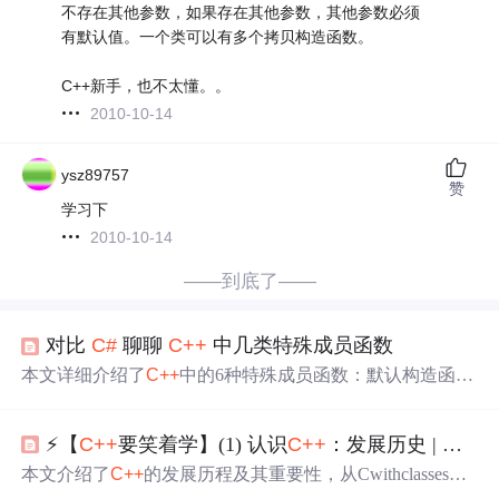
不存在其他参数，如果存在其他参数，其他参数必须
有默认值。一个类可以有多个拷贝构造函数。
C++新手，也不太懂。。
2010-10-14
ysz89757
赞
学习下
2010-10-14
——到底了——
对比
C#
聊聊
C++
中几类特殊成员函数
本文详细介绍了
C++
中的6种特殊成员函数：默认构造函
数、析构函数、赋值构造函数、赋值
运算符
、浅拷贝与深
拷贝。通过实例演示和汇编
代码
解析，展示了
C++
中这些
⚡【
C++
要笑着学】(1) 认识
C++
：发展历史 | 探讨
函数的区别与
使用
技巧。
本文介绍了
C++
的发展历程及其重要性，从Cwithclasses到
C++
20，覆盖了
C++
的不同版本及其特点。文章还提供了