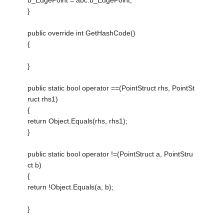
}
public override int GetHashCode()
{
}
public static bool operator ==(PointStruct rhs, PointSt
ruct rhs1)
{
return Object.Equals(rhs, rhs1);
}
public static bool operator !=(PointStruct a, PointStru
ct b)
{
return !Object.Equals(a, b);
}