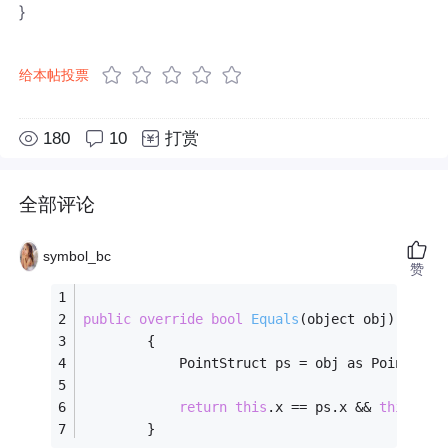
}
给本帖投票
180
10
打赏
全部评论
symbol_bc
赞
public
override
bool
Equals
(object obj)
        {
            PointStruct ps = obj as PointStru
return
this
.x == ps.x && 
this
.y =
        }