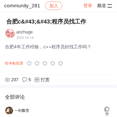
community_281
登录
频道
加入
帖子详情
社区
community_281
合肥c&#43;&#43;程序员找工作
anzhuge
2010-10-14
合肥4年工作经验，c++程序员好找工作吗？
给本帖投票
237
5
打赏
全部评论
一剑飘雪
赞