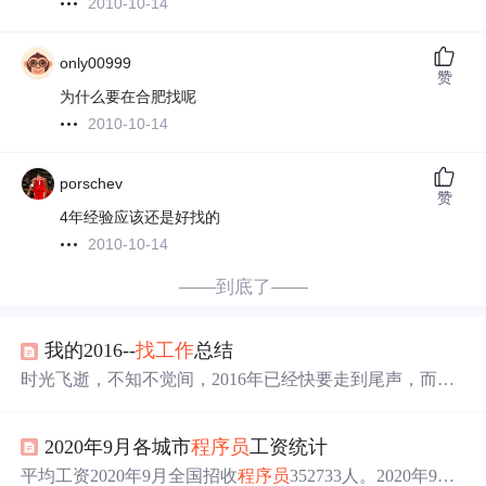
2010-10-14
only00999
赞
为什么要在合肥找呢
2010-10-14
porschev
赞
4年经验应该还是好找的
2010-10-14
——到底了——
我的2016--
找
工作
总结
时光飞逝，不知不觉间，2016年已经快要走到尾声，而我
的研究生生涯也即将走到尽头。从今年3月份
找
实习开始，
到10月份签了三方，这中间也经历了起起伏伏各种波折。
2020年9月各城市
程序员
工资统计
现在总结一下
找
工作
的这些事情。 先说一下我的基本情
况：中科大本硕，所学的专业是电子信息工程，班级排名
平均工资2020年9月全国招收
程序员
352733人。2020年9月