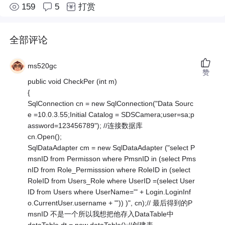
159
5
打赏
全部评论
ms520gc
赞
public void CheckPer (int m)
{
SqlConnection cn = new SqlConnection("Data Sourc
e =10.0.3.55;Initial Catalog = SDSCamera;user=sa;p
assword=123456789"); //连接数据库
cn.Open();
SqlDataAdapter cm = new SqlDataAdapter ("select P
msnID from Permisson where PmsnID in (select Pms
nID from Role_Permisssion where RoleID in (select
RoleID from Users_Role where UserID =(select User
ID from Users where UserName='" + Login.LoginInf
o.CurrentUser.username + "')) )", cn);// 最后得到的P
msnID 不是一个所以我想把他存入DataTable中