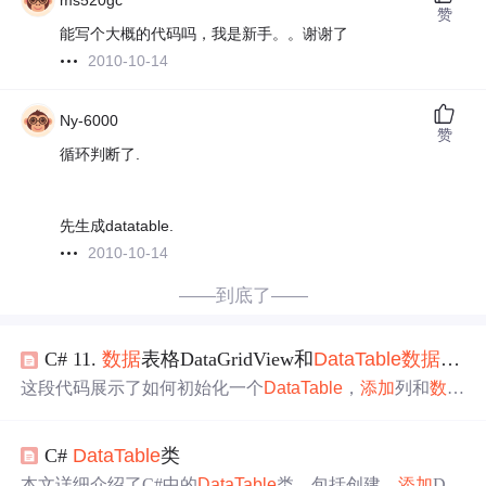
ms520gc
赞
能写个大概的代码吗，我是新手。。谢谢了
2010-10-14
Ny-6000
赞
循环判断了.
先生成datatable.
2010-10-14
——到底了——
C# 11.
数据
表格DataGridView和
DataTable
数据
表绑
这段代码展示了如何初始化一个
DataTable
，
添加
列和
数据
，然后将其绑定到DataGridView的
数据
源。同时，它禁止
了用户
添加
行，并提供了从
DataTable
读取
数据
的示例。最
C#
DataTable
类
后，它演示了如何将
数据
解析为字节类型。
本文详细介绍了C#中的
DataTable
类，包括创建、
添加
Dat