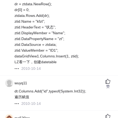
dr = ztdata.NewRow();
dr[0] = 0;
ztdata.Rows.Add(dr);
ztid.Name = "kfzt";
ztid.HeaderText = "状态";
ztid.DisplayMember = "Name";
ztid.DataPropertyName = "zt";
ztid.DataSource = ztdata;
ztid.ValueMember = "ID1";
dataGridView1.Columns.Insert(1, ztid);
LZ看一下，创建datetable
2010-10-14
wuyq11
赞
dt.Columns.Add("id",typeof(System.Int32));
遍历赋值
2010-10-14