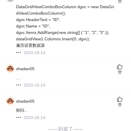
赞
DataGridViewComboBoxColumn dgvc = new DataGri
dViewComboBoxColumn();
dgvc.HeaderText = "ID";
dgvc.Name = "ID";
dgvc.Items.AddRange(new string[] { "1", "2", "3" });
dataGridView1.Columns.Insert(0, dgvc);
遍历设置数据源
2010-10-14
shadan05
赞
....
2010-10-14
shadan05
赞
郁闷...
2010-10-14
——到底了——