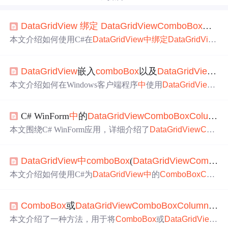
DataGridView
绑定
DataGridView
ComboBox
Colu
本文介绍如何使用C#在
DataGridView
中
绑定
DataGridVie
w
ComboBox
Column
，并解决了
绑定
后显示空白的问题。
同时，探讨了CellContentClick事件触发机制及解决下拉列
DataGridView
嵌入
comboBox
以及
DataGridView
Co
表框
绑定
不同
数据源
时遇到的错误。
本文介绍如何在Windows客户端程序
中
使用
DataGridView
控件嵌入
ComboBox
，并详细阐述了
DataGridView
Combo
Box
Column
的数据
绑定
过程，包括DataSource、DataProper
C# WinForm
中
的
DataGridView
ComboBox
Column
tyName、DisplayMember和ValueMember属性的设置与作
用。通过代码示例展示了如何实现用户输入与
ComboBox
本文围绕C# WinForm应用，详细介绍了
DataGridView
Com
选择的结合，以及在数据不规范时的处理策略。
boBox
Column
的使用。包括创建WinForm项目与添加
Data
GridView
控件，添加该列的方法及优势，填充其
ComboB
DataGridView
中
comboBox
(
DataGridView
ComboBox
ox
数据源
，设置数据
绑定
、解决常见问题，自定义显示和
编辑行为，处理事件，以及保存和加载数据的方法。
本文介绍如何使用C#为
DataGridView
中
的
ComboBox
Colu
mn
绑定
DataTable以实现下拉框数据展示，并强调了设置
D
ataGridView
为可编辑的重要性。
ComboBox
或
DataGridView
ComboBox
Column
绑定
本文介绍了一种方法，用于将
ComboBox
或
DataGridView