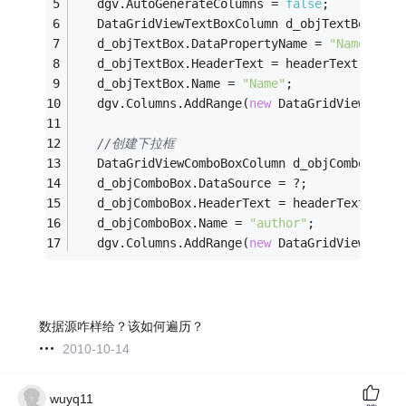
   dgv.AutoGenerateColumns = 
false
;
   DataGridViewTextBoxColumn d_objTextBox = 
n
   d_objTextBox.DataPropertyName = 
"Name"
;
   d_objTextBox.HeaderText = headerText;
   d_objTextBox.Name = 
"Name"
;
   dgv.Columns.AddRange(
new
 DataGridViewColum
//创建下拉框
   DataGridViewComboBoxColumn d_objComboBox =
   d_objComboBox.DataSource = ?;
   d_objComboBox.HeaderText = headerText;
   d_objComboBox.Name = 
"author"
;
   dgv.Columns.AddRange(
new
 DataGridViewColum
数据源咋样给？该如何遍历？
2010-10-14
wuyq11