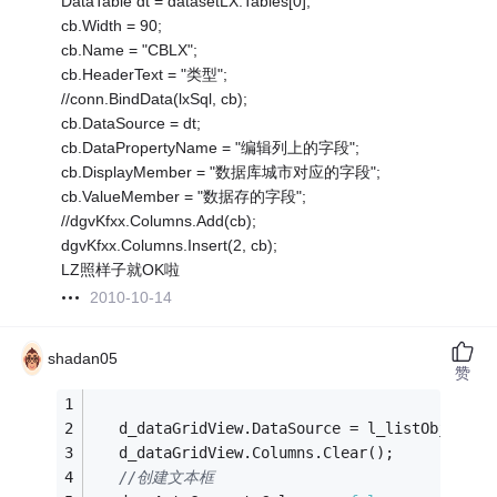
DataTable dt = datasetLX.Tables[0];
cb.Width = 90;
cb.Name = "CBLX";
cb.HeaderText = "类型";
//conn.BindData(lxSql, cb);
cb.DataSource = dt;
cb.DataPropertyName = "编辑列上的字段";
cb.DisplayMember = "数据库城市对应的字段";
cb.ValueMember = "数据存的字段";
//dgvKfxx.Columns.Add(cb);
dgvKfxx.Columns.Insert(2, cb);
LZ照样子就OK啦
2010-10-14
shadan05
赞
   d_dataGridView.DataSource = l_listObject; 
   d_dataGridView.Columns.Clear();
//创建文本框