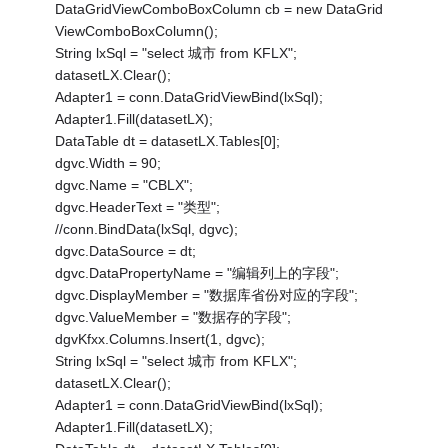
DataGridViewComboBoxColumn cb = new DataGrid
ViewComboBoxColumn();
String lxSql = "select 城市 from KFLX";
datasetLX.Clear();
Adapter1 = conn.DataGridViewBind(lxSql);
Adapter1.Fill(datasetLX);
DataTable dt = datasetLX.Tables[0];
dgvc.Width = 90;
dgvc.Name = "CBLX";
dgvc.HeaderText = "类型";
//conn.BindData(lxSql, dgvc);
dgvc.DataSource = dt;
dgvc.DataPropertyName = "编辑列上的字段";
dgvc.DisplayMember = "数据库省份对应的字段";
dgvc.ValueMember = "数据存的字段";
dgvKfxx.Columns.Insert(1, dgvc);
String lxSql = "select 城市 from KFLX";
datasetLX.Clear();
Adapter1 = conn.DataGridViewBind(lxSql);
Adapter1.Fill(datasetLX);