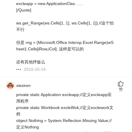
excleapp = new ApplicationClas……
[/Quote]
ws.get_Range(ws.Cells[1, 1], ws.Cells[1, 1]);//这个怕
不行
但是 rng = (Microsoft.Office.Interop.Excel.Range)wS
heet1.Cells[iRow,iCol]; 这样是可以的
还有其他拌饭么
2010-10-14
xiesiren
赞
private static Application excleapp;//定义excleapp应
用程序
private static Workbook excleWok;//定义exclework文
档
object Nothing = System.Reflection.Missing.Value;//
定义Nothing