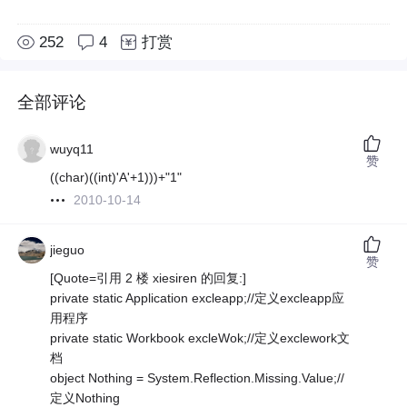
252
4
打赏
全部评论
wuyq11
赞
((char)((int)'A'+1)))+"1"
2010-10-14
jieguo
赞
[Quote=引用 2 楼 xiesiren 的回复:]
private static Application excleapp;//定义excleapp应
用程序
private static Workbook excleWok;//定义exclework文
档
object Nothing = System.Reflection.Missing.Value;//
定义Nothing