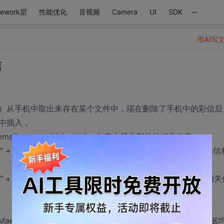
...
mework层
性能优化
音视频
Camera
UI
SDK
用AI写
信
dr表）从手机中取出来存在某个文件中，现在删除了手机中的彩信后
中插入，
ent://mms"), contentValues);向pdu表中插入彩信的相关信息。
mms/" + msg_id + "/addr"), contentValues1);向addr表中插入彩
/mms/" + mid + "/part"), contentValues3);向part表中插入彩信相
aestro查看mmssms.db中的pdu表、part表和addr表，数据