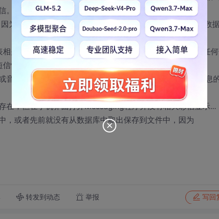
信。
入，因为插入记录时，系统自动生成该主键！其他字段都插入到数
表相关联的，我在插入短信时，同样没有向threads表中插入任
外短信恢复实验成功！
音视频等文件的，只是单纯的插入一个带subject和文本信息
但在手机界面打开Messaging程序并没有相关彩信显示...
中，或者先前就没有从数据库中取出保存到文件中，因为
转发到动态
举报
享
写回