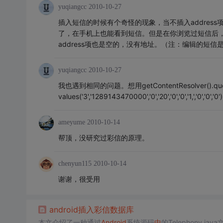
yuqiangcc
2010-10-27
插入短信的时候有个奇怪的现象，当不插入address项时，
了，在手机上也能看到短信。但是在你浏览过短信后，a
address项也是空的，没有地址。（注：编辑的短信
yuqiangcc
2010-10-27
我也遇到相同的问题。想用getContentResolver().query(Uri.p
values('3','1289143470000','0','20','0','0','1,'
ameyume
2010-10-14
帮顶，没研究过彩信的原理。
chenyun115
2010-10-14
谢谢，很受用
android
插入
彩信
数据库
本文介绍了一种通过
Android
系统源码
中
的Telephony.ja