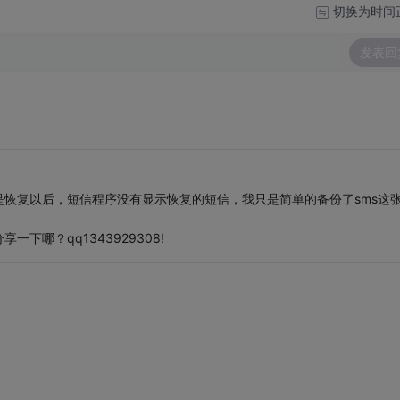
切换为时间
发表回
恢复以后，短信程序没有显示恢复的短信，我只是简单的备份了sms这
哪？qq1343929308!