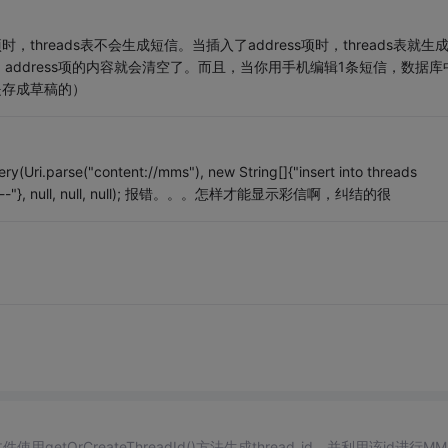
threads表不会生成短信。当插入了address项时，threads表就生
ddress项的内容就会清空了。而且，当你用手机编辑1条短信，数据库
是存成草稿的）
arse("content://mms"), new String[]{"insert into threads
,'0','0','0')--"}, null, null, null); 报错。。。怎样才能显示彩信啊，纠结的很
va文件使用getOrCreateThreadId()方法生成thread_id，并利用该id进行M