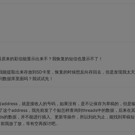
看原来的彩信能显示出来不？我恢复的短信也显示不了！
我能提取出来存放到SD卡里，恢复的时候想反向存回去，但是发现我太天
到数据库里面吗？我试试先！
ddress，就是接收人的号码，如果没有，是不让保存为草稿的，但是
存了这个address，我先前发了个贴怎样查询到threads中的数据，后来在
ads的数据，并不能进行插入、更新等操作，所以到此为止，能找到草稿短
目前我放了放，等有空再探讨吧..