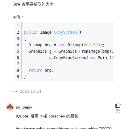
Size 表示要截取的大小
示例：
public
 Image 
CopyScreen
()
{
  Bitmap bmp = 
new
 Bitmap(
500
,
500
);
  Graphics g = Graphics.FromImage(bmp);
           g.CopyFromScreen(
new
 Point(
0
,
0
),
ne
return
 bmp;
}
2010-10-14
sn_daisy
赞
[Quote=引用 4 楼 porschev 的回复:]
http://www.cnblogs.com/dragon-china/archive/2007/1