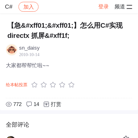
C#
登录
频道
加入
帖子详情
社区
C#
【急&#xff01;&#xff01;】怎么用C#实现
directx 抓屏&#xff1f;
sn_daisy
2010-10-14
大家都帮帮忙啦~~
给本帖投票
772
14
打赏
全部评论