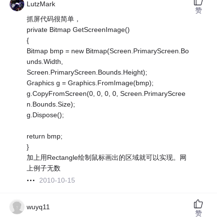
LutzMark
赞
抓屏代码很简单，
private Bitmap GetScreenImage()
{
Bitmap bmp = new Bitmap(Screen.PrimaryScreen.Bo
unds.Width,
Screen.PrimaryScreen.Bounds.Height);
Graphics g = Graphics.FromImage(bmp);
g.CopyFromScreen(0, 0, 0, 0, Screen.PrimaryScree
n.Bounds.Size);
g.Dispose();
return bmp;
}
加上用Rectangle绘制鼠标画出的区域就可以实现。网
上例子无数
2010-10-15
wuyq11
赞