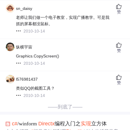
sn_daisy
赞
老师让我们做一个电子教室，实现广播教学。可是我
抓的屏幕都没鼠标。
2010-10-14
纵横宇宙
赞
Graphics.CopyScreen()
2010-10-14
l576981437
赞
类似QQ的截图工具？
2010-10-14
——到底了——
c#
/winform
Directx
编程入门之
实现
立方体