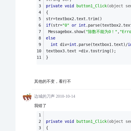
private
void
button1_Click
(object se
{
str=textbox2.text.trim()
if
(str=
"0"
or
int
.parse(textbox2.tex
 Messagebox.show(
"除数不能为0！"
,
"Err
else
int
 div=
int
.parse(textbox1.text)/
i
textbox3.text =div.tostring();
}
其他的不变，看行不
边城的刀声
2010-10-14
我错了
private
void
button1_Click
(object se
{