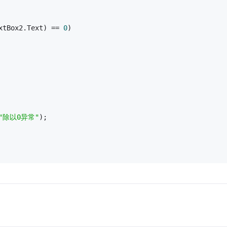
xtBox2.Text) == 
0
)
"除以0异常"
);