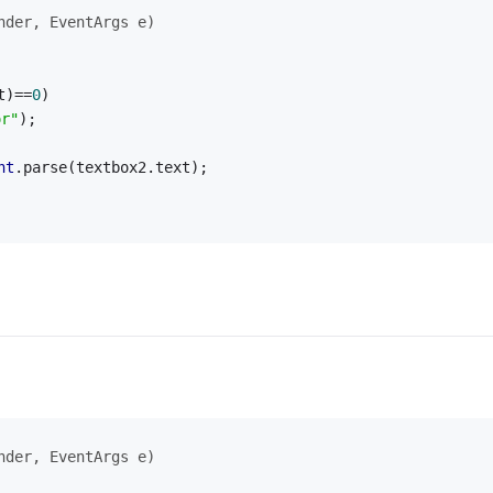
nder, EventArgs e)
t)==
0
)
or"
);
nt
.parse(textbox2.text);
nder, EventArgs e)