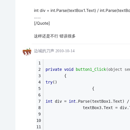
int div = int.Parse(textBox1.Text) / int.Parse(textB
……
[/Quote]
这样还是不行 错误很多
边城的刀声
2010-10-14
private
void
button1_Click
(object se
        {
try
()
                    {               
int
 div = 
int
.Parse(textBox1.Text) /
                textBox3.Text = div.