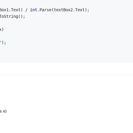
Box1.Text) / 
int
.Parse(textBox2.Text);
ToString();
x)
"
);
s e)