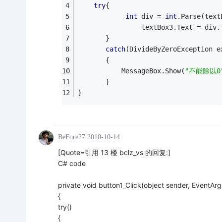
try
{                
int
 div = 
int
.Parse(text
                textBox3.Text = div.
       }
catch
(DivideByZeroException e
       {
           MessageBox.Show(
"不能除以0
       }
}  
BeFore27
2010-10-14
[Quote=引用 13 楼 bclz_vs 的回复:]
C# code
private void button1_Click(object sender, EventArg
{
try()
{