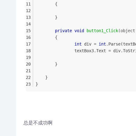
        {
        }
private
void
button1_Click
(object
        {
int
 div = 
int
.Parse(textB
                textBox3.Text = div.ToStr
        }           
    }
}
总是不成功啊