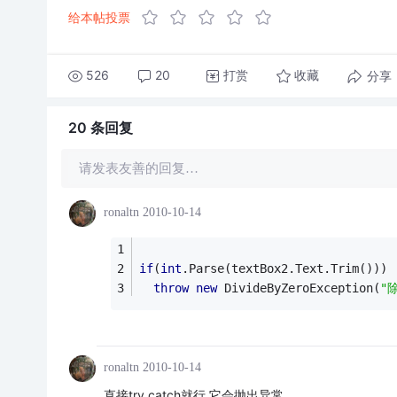
给本帖投票
526
20
打赏
分享
收藏
20 条
回复
请发表友善的回复…
ronaltn
2010-10-14
if
(
int
.Parse(textBox2.Text.Trim()))
throw
new
 DivideByZeroException(
"
ronaltn
2010-10-14
直接try catch就行,它会抛出异常.