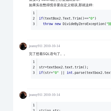
如果实在憋得慌非要自定义错误,那就这样:
if
(textBox2.Text.Trim()==
"0"
)
throw
new
 DivideByZeroException(
"
jeansy911
2010-10-14
完了想着SQL语句了。。
str=textbox2.text.trim();
if
(str=
"0"
 || 
int
.parse(textbox2.tex
jeansy911
2010-10-14
string
 str;