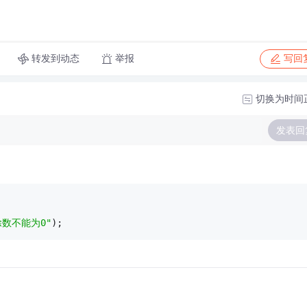
转发到动态
举报
写回
切换为时间
发表回
除数不能为0"
);