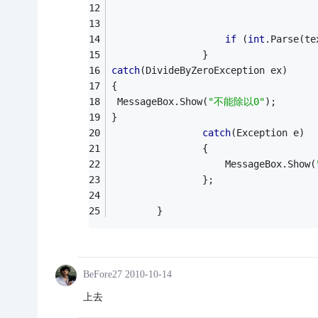
if
 (
int
.Parse(te
                }
catch
(DivideByZeroException ex)
{
 MessageBox.Show(
"不能除以0"
);
}
catch
(Exception e) 
                {
                    MessageBox.Show(
                };
        }   
BeFore27
2010-10-14
上去