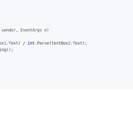
 sender, EventArgs e)
ox1.Text) / 
int
.Parse(textBox2.Text);
ing();