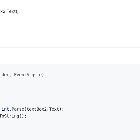
ox2.Text);
nder, EventArgs e)
 
 
int
.Parse(textBox2.Text);
ToString();