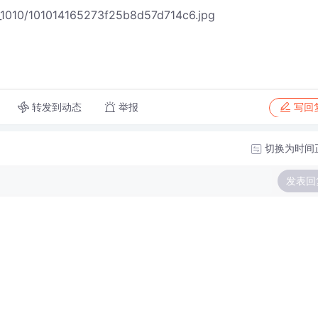
_1010/101014165273f25b8d57d714c6.jpg
转发到动态
举报
写回
切换为时间
发表回