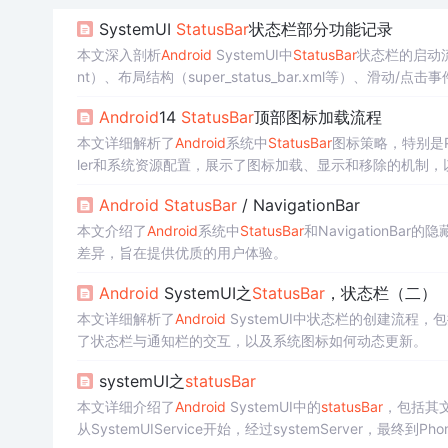
SystemUI
StatusBar
状态栏部分功能记录
本文深入剖析
Android
SystemUI中
StatusBar
状态栏的启动
nt）、布局结构（super_status_bar.xml等）、滑动/
View渲染），以及长按电源键和锁屏界面相关机制。重点覆
Android
14
StatusBar
顶部图标加载流程
面的演进。
本文详细解析了
Android
系统中
StatusBar
图标策略，特别是P
ler和系统资源配置，展示了图标加载、显示和移除的机制，以及与sta
Android
StatusBar
/ NavigationBar
本文介绍了
Android
系统中
StatusBar
和NavigationB
差异，旨在提供优质的用户体验。
Android
SystemUI之
StatusBar
，状态栏（二）
本文详细解析了
Android
SystemUI中状态栏的创建流程，
了状态栏与通知栏的交互，以及系统图标如何动态更新。
systemUI之
statusBar
本文详细介绍了
Android
SystemUI中的
statusBar
，包括其
从SystemUIService开始，经过systemServer，最终到Pho