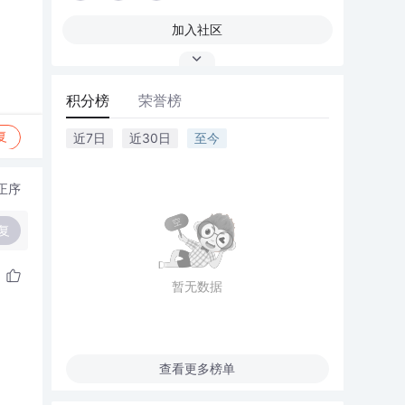
加入社区
积分榜
荣誉榜
复
近7日
近30日
至今
正序
复
暂无数据
查看更多榜单