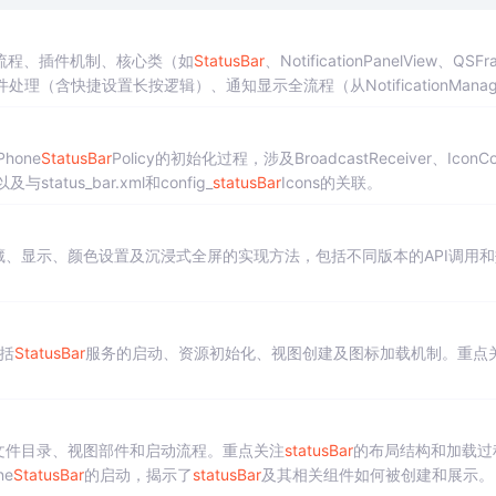
流程、插件机制、核心类（如
StatusBar
、NotificationPanelView、QSFr
点击事件处理（含快捷设置长按逻辑）、通知显示全流程（从NotificationManag
盖
Android
13在Dagger依赖注入、VendorServices扩展及通知异步加
hone
StatusBar
Policy的初始化过程，涉及BroadcastReceiver、IconCon
tus_bar.xml和config_
statusBar
Icons的关联。
ar的隐藏、显示、颜色设置及沉浸式全屏的实现方法，包括不同版本的API调用
包括
StatusBar
服务的启动、资源初始化、视图创建及图标加载机制。重点
文件目录、视图部件和启动流程。重点关注
statusBar
的布局结构和加载过
ne
StatusBar
的启动，揭示了
statusBar
及其相关组件如何被创建和展示。