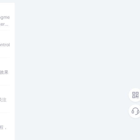
agme
er到
载等方
trol
和效果
关注
程，