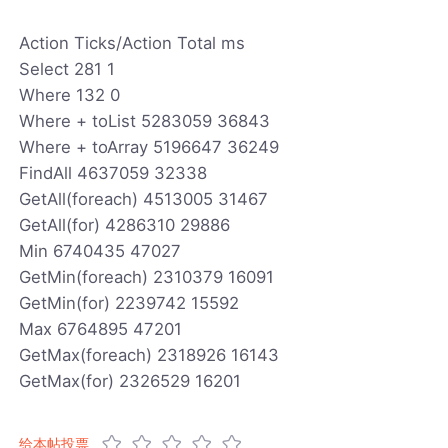
Action Ticks/Action Total ms
Select 281 1
Where 132 0
Where + toList 5283059 36843
Where + toArray 5196647 36249
FindAll 4637059 32338
GetAll(foreach) 4513005 31467
GetAll(for) 4286310 29886
Min 6740435 47027
GetMin(foreach) 2310379 16091
GetMin(for) 2239742 15592
Max 6764895 47201
GetMax(foreach) 2318926 16143
GetMax(for) 2326529 16201
给本帖投票