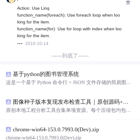
赞
Action: Use Linq
function_name(foreach): Use foreach loop when loo
king for the item.
function_name(for): Use for loop with index when loo
king for the item.
2010-10-14
——到底了——
基于python的图书管理系统
这是一个基于 Python 命令行 + JSON 文件存储的简易图书
管理系统。 核心功能：围绕"图书"和"读者"实现两类实体
管理，以及它们之间的借阅关系。 图书管理：支持图书的
图像种子版本复现发布检查工具｜原创源码+测试+离线报告
添加、删除、修改、搜索（按书名/作者/ISBN），每本书
记录馆藏总数和当前可借数量。 学生管理：支持学生信息
原创本地工程分析工具合集单项资源。每个压缩包均包含
的添加、删除、搜索（按姓名/学号），每人默认最多借阅
完整 JavaScript/Node.js 源码、3 项自动化测试、可复现合
5 本。 借阅管理：借书时自动校验库存是否充足、是否超
成示例、离线 HTML/JSON/SVG 报告、1080×720 真实运
过借阅上限、是否重复借阅；还书时自动判断是否逾期
chrome-win64-153.0.7993.0(Dev).zip
行效果图、README、运行说明、功能清单、MIT License
（期限 30 天）；支持查看全部借阅记录、逾期记录和某人
及原创授权声明。Node.js 18+ 可直接运行，零第三方运行
chrome-win64-153.0.7993.0(Dev).zip