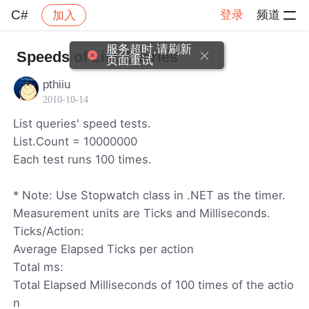
C#
登录
频道
加入
帖子详情
社区
C#
服务超时,请刷新
Speeds of List Queries
页面重试
pthiiu
2010-10-14
List queries' speed tests.
List.Count = 10000000
Each test runs 100 times.
* Note: Use Stopwatch class in .NET as the timer.
Measurement units are Ticks and Milliseconds.
Ticks/Action:
Average Elapsed Ticks per action
Total ms:
Total Elapsed Milliseconds of 100 times of the actio
n