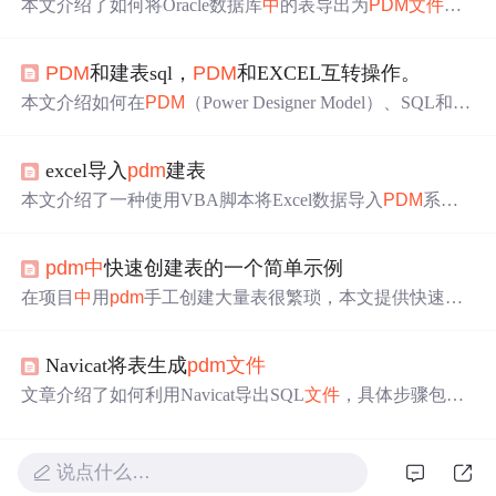
本文介绍了如何将Oracle数据库
中
的表导出为
PDM
文件
，
以及如何使用PowerDesigner将已有表导入并生成
PDM
文件
。步骤包括在PowerDesigner
中
创建新的
PDM
，选择数据
PDM
和建表sql，
PDM
和EXCEL互转操作。
库，反向工程，选择脚本
文件
，最后确认完成。同时提供
了Oracle查询表空间和数据
文件
的命令。
本文介绍如何在
PDM
（Power Designer Model）、SQL和Ex
cel之间进行数据模型转换，包括
PDM
与建表SQL互转的方
法、
PDM
与Excel互转的VBA代码示例，以及通过这些转
excel导入
pdm
建表
换实现Excel与SQL之间的间接转换。
本文介绍了一种使用VBA脚本将Excel数据导入
PDM
系统
并自动生成数据库表的方法。通过脚本，可以
读
取指定路
径的Excel
文件
，解析其结构，并在
PDM
环境
中
创建相应的
pdm
中
快速创建表的一个简单示例
表和字段。
在项目
中
用
pdm
手工创建大量表很繁琐，本文提供快速创
建表的方法。先构建文本
文件
，将word里的表结构按模板
格式拷贝修改，再根据模板写vb建表脚本，最后在
pdm
中
Navicat将表生成
pdm
文件
执行脚本，即可自动创建所需的表，并给出了具体示例和
操作步骤。
文章介绍了如何利用Navicat导出SQL
文件
，具体步骤包括
选择数据库、右键转储为SQL
文件
，只包含结构。然后，
通过PowerDesigner的reverseengineer功能，将SQL转换为
P
DM
文件
。
读
者还可以使用码猴工具来查看和处理
PDM
文
说点什么…
件
。