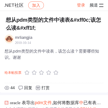
.NET社区
登录
频道
加入
帖子详情
社区
.NET社区
想从pdm类型的文件中读表&#xff0c;该怎
么读&#xff1f;
mrliangjia
2010-10-14
想从pdm类型的文件中读表，该怎么读？需要哪些知
识。谢谢
给本帖投票
44
回复
打赏
oracle 表导出
pdm
文件
,如何将数据库
中
已有表导入到powerDesigner生成