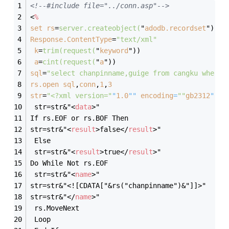
<!--#include file="../conn.asp"-->
<
%
set
rs
=
server.createobject(
"
adodb.recordset
")
Response.ContentType
=
"text/xml"
k
=
trim(request(
"
keyword
"))
a
=
cint(request(
"
a
"))
sql
=
"select chanpinname,guige from cangku where 
rs.open
sql
,
conn
,
1
,
3
str
=
"
<?xml version="
"
1.0
"" 
encoding
=
""
gb2312
""?>
 str=str&"
<
data
>
"
If rs.EOF or rs.BOF Then
str=str&"
<
result
>
false
</
result
>
"
 Else
 str=str&"
<
result
>
true
</
result
>
"
Do While Not rs.EOF 
 str=str&"
<
name
>
"
str=str&"<![CDATA["&rs("chanpinname")&"]]>"
str=str&"
</
name
>
"
 rs.MoveNext
 Loop