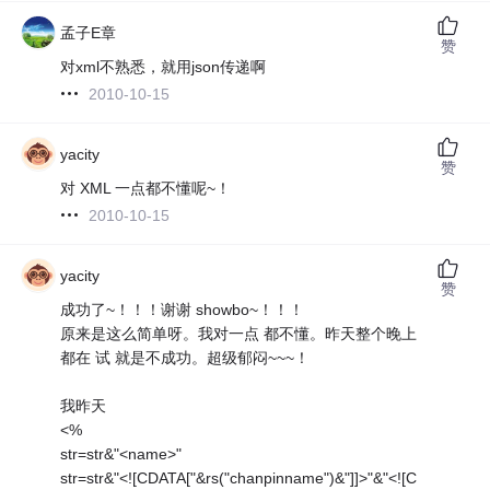
孟子E章
赞
对xml不熟悉，就用json传递啊
2010-10-15
yacity
赞
对 XML 一点都不懂呢~！
2010-10-15
yacity
赞
成功了~！！！谢谢 showbo~！！！
原来是这么简单呀。我对一点 都不懂。昨天整个晚上
都在 试 就是不成功。超级郁闷~~~！
我昨天
<%
str=str&"<name>"
str=str&"<![CDATA["&rs("chanpinname")&"]]>"&"<![C