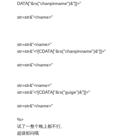
DATA["&rs("chanpinname")&"]]>"
str=str&"</name>"
str=str&"<name>"
str=str&"<![CDATA["&rs("chanpinname")&"]]>"
str=str&"</name>"
str=str&"<name>"
str=str&"<![CDATA["&rs("guige")&"]]>"
str=str&"</name>"
%>
试了一整个晚上都不行。
超级郁闷哦