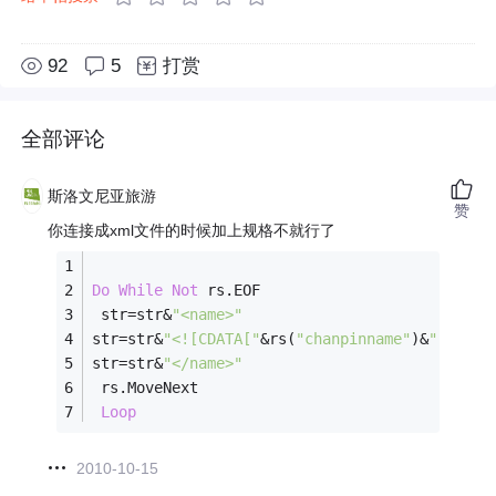
92
5
打赏
全部评论
斯洛文尼亚旅游
赞
你连接成xml文件的时候加上规格不就行了
Do
While
Not
 rs.EOF 
 str=str&
"<name>"
str=str&
"<![CDATA["
&rs(
"chanpinname"
)&
" "
&rs(
str=str&
"</name>"
 rs.MoveNext
Loop
2010-10-15