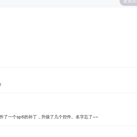
发表回
！
为ＶＢ６制作了一个sp6的补丁，升级了几个控件。名字忘了~~