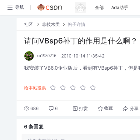
全部
Ada助手
导航
社区
非技术类
帖子详情
请问VBsp6补丁的作用是什么啊？
2010-10-14 11:35:42
xn1980216
我安装了VB6.0企业版后，看到有VBsp6补丁，
给本帖投票
686
6
打赏
分享
收藏
6 条
回复