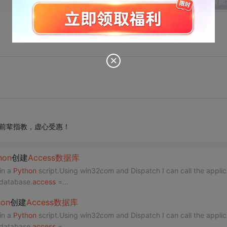
发表回
，望前辈指教，虚心受惠！
hon
创建
Access
数据库
in a
Python
script.Using win32com and Dispatch I can call the applic
 database.
access
=...
hon
创建
Access
数据库
in a
Python
script.Using win32com and Dispatch I can call the applic
 database.
access
=...