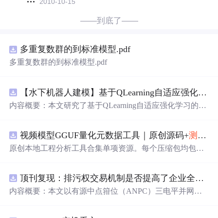
2010-10-15
——到底了——
多重复数群的到标准模型.pdf
多重复数群的到标准模型.pdf
【水下机器人建模】基于QLearning自适应强化学习PID控制器在AUV中的应用研究（Matlab代码实现）
内容概要：本文研究了基于QLearning自适应强化学习的PI
D控制器在自主水下航行器（AUV）中的应用，通过Matla
b代码实现了对水下机器人的动力学建模与运动控制。重点
视频模型GGUF量化元数据工具｜原创源码+
测试
+
探讨了将强化学习算法QLearning与传统PID控制相结合的
方法，以提升AUV在复杂、时变及非线性水下环境中的自
原创本地工程分析工具合集单项资源。每个压缩包均包含
适应控制能力。文中系统分析了AUV的运动学与动力学特
完整 JavaScript/Node.js 源码、3 项自动化
测试
、可复现合
性，阐述了传统PID参数整定面临的挑战，并提出采用QLe
成示例、离线 HTML/JSON/SVG 报告、1080×720 真实运
arning算法在线动态优化PID控制器的比例、积分和微分参
顶刊复现：排污权交易机制是否提高了企业全要素生产率 -来自中国上市公司的证据（论文+数据）
行效果图、README、运行说明、功能清单、MIT License
数，从而实现对系统误差、响应速度、超调量等性能指标
及原创授权声明。Node.js 18+ 可直接运行，零第三方运行
内容概要：本文以有源中点箝位（ANPC）三电平并网逆
的综合优化。通过Matlab仿真实验验证了该复合控制策略
依赖，适合开发者进行工程预检、质量审查和交付复核。
变器为研究对象，提出并构建了一套融合双极性倍频脉宽
在轨迹跟踪精度、抗外部干扰能力和系统鲁棒性方面的显
调制（DPWMA）、正负序分离锁相控制与电网电压前馈
著优势，充分展示了强化学习在智能水下装备自主控制领