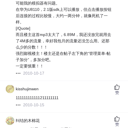
可能我的模拟器有问题。
在华为U8110，2.1版sdk上可以播放，但点击播放按钮
后连接的过程比较慢，大约一两分钟，就像死机了一
样。
[/Quote]
而且楼主这首mp3太大了，6.89M，我还没放完就用去
了4M多的流量，幸好我包月的流量还没怎么用。还那
么少的分数！！！
强烈鄙视楼主！楼主还是在帖子左下角的“管理菜单-帖
子加分”，多加分吧。
一定要慎重！！
2010-10-17
kisshujinwen
赞
111111111111211111111
2010-10-15
纠结的木棉花
赞