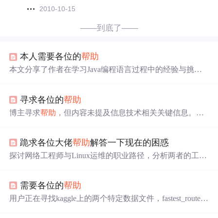
2010-10-15
——到底了——
本人需要各位的
帮助
本文分享了作者在学习Java编程语言过程中的经验与挑
战，并提供了相关书籍推荐，旨在
帮助
初学者和进阶者提
升Java编程技能。
寻求各位的
帮助
博主寻求
帮助
，但内容未提及信息技术相关关键信息。标
签包含Python、SQL、Hadoop、MySQL、Hive等技术，推
测是在这些方面遇到问题。
跪求各位大佬
帮助
解答一下现在的困惑
探讨网络工程师与Linux运维的职业路径，分析两者的工作
内容、技能需求及发展前景，包括路由协议、防火墙、Lin
ux运维日常任务及不同阶段的学习重点。
需要各位的
帮助
用户正在寻找kaggle上的两个特定数据文件，fastest_routes_
train_part_1.csv和fastest_routes_train_part_2.csv，这些文件可