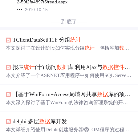
2-59f2fa4897f5/read.aspx
2010-10-15
——到底了——
TClientDataSet[11]: 分组
统计
本文探讨了在设计阶段如何实现分组
统计
，包括添加
数据
控件
、关联窗体事件，以及在运行时如何操作
数据
集、添
加
统计
字段，并通过DBGrid展示
统计
数据
。重点介绍了索
报表
统计
(十) 访问
数据
库 利用Ajax与
数据
控件
空间
引创建、
统计
字段定义、显示文本获取方法等内容。
本文介绍了一个ASP.NET应用程序中如何使用SQL Server
数据
库获取
数据
并将其绑定到图表和网格视图中。通过具
体代码展示了如何创建图表展示不同区域的销售额，并通
【基于WinForm+Access局域网共享
数据
库的项目总结】之篇一：WinForm开发总体概述与技术实现...
过网格视图展示特定区域的销售详情。
本文深入探讨了基于WinForm的法律咨询管理系统的开发
过程，涵盖远程
数据
库连接、扇形
统计
图绘制、Excel
数据
导出及多用户操作等功能。特别关注了界面设计、
数据
控
delphi 多层
数据
库开发
件
外观、树操作和手写分页等高级技巧。
本文详细介绍使用Delphi创建服务器端COM程序的过程，
包括多层架构的选择、
数据
控件
配置及客户端连接设置。