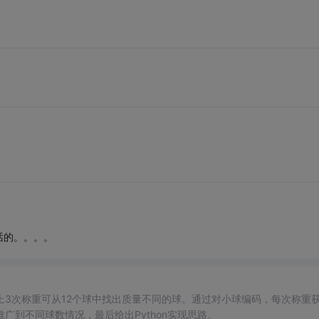
话的。。。。
上3次称重可从12个球中找出质量不同的球。通过对小球编码，每次称重
到不同球数情况，最后给出Python实现思路。