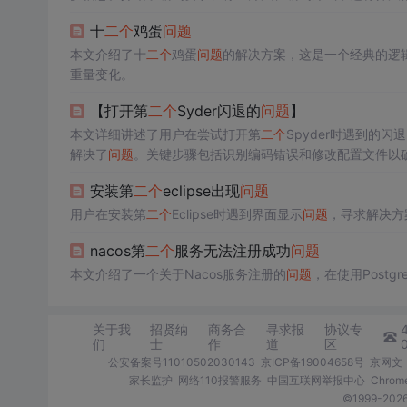
十
二个
鸡蛋
问题
本文介绍了十
二个
鸡蛋
问题
的解决方案，这是一个经典的逻
重量变化。
【打开第
二个
Syder闪退的
问题
】
本文详细讲述了用户在尝试打开第
二个
Spyder时遇到的闪退
解决了
问题
。关键步骤包括识别编码错误和修改配置文件以确保
安装第
二个
eclipse出现
问题
用户在安装第
二个
Eclipse时遇到界面显示
问题
，寻求解决方
nacos第
二个
服务无法注册成功
问题
本文介绍了一个关于Nacos服务注册的
问题
，在使用Postg
关于我
招贤纳
商务合
寻求报
协议专
们
士
作
道
区
公安备案号11010502030143
京ICP备19004658号
京网文〔
家长监护
网络110报警服务
中国互联网举报中心
Chro
©1999-2