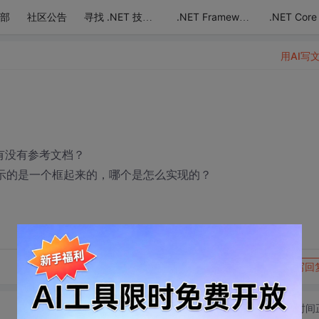
部
社区公告
.NET Core
寻找 .NET 技术达人
.NET Framework
用AI写
有没有参考文档？
显示的是一个框起来的，哪个是怎么实现的？
转发到动态
举报
写回
切换为时间