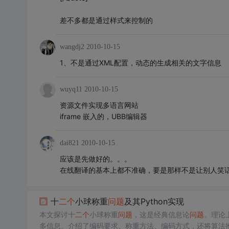
差不多都是通过样式来控制的
wangdj2
2010-10-15
1、不是通过XML配置，动态的生成相关的文字信息
wuyq11
2010-10-15
资源文件实现多语言网站
iframe 嵌入的，UBB编辑器
dai821
2010-10-15
应该是先做好的。。。
在线翻译的基本上都不准确，要是那样不是让别人笑
十
二个
小球称重
问题
及其Python实现
本文探讨十
二个
小球称重
问题
，这是经典信息论
问题
。理论
多信息。介绍了编码要求、称重方法、编码方式，还将算法推广