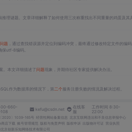
辑推理谜题。文章详细解释了如何使用三次称重找出不同重量的鸡蛋及其
问题
，通过查找错误源并定位到编码冲突，最终通过修改特定文件的编码
utf-8编码。
案。本文详细描述了
问题
现象，并期待社区专家提供解决办法。
reSQL作为数据库的情况下，第
二个
服务注册失败的情况及解决过程。
400-660-
在线客
工作时间 8:30-
kefu@csdn.net
0108
服
22:00
2020〕1039-165号
经营性网站备案信息
北京互联网违法和不良信息举报中心
me商店下载
账号管理规范
版权与免责声明
版权申诉
出版物许可证
营业执照
026北京创新乐知网络技术有限公司