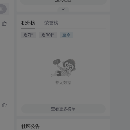
复
积分榜
荣誉榜
近7日
近30日
至今
暂无数据
查看更多榜单
社区公告