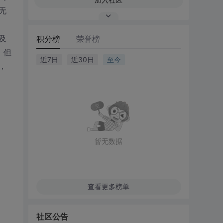
无
及
积分榜
荣誉榜
，但
近7日
近30日
至今
，
暂无数据
查看更多榜单
社区公告