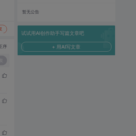
暂无公告
复
试试用AI创作助手写篇文章吧
正序
+ 用AI写文章
复