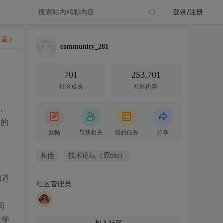
登录/注册
文章
community_281
701
253,701
社区成员
社区内容
，
T的
发帖
与我相关
我的任务
分享
维
其他
技术论坛（原bbs）
与
知道
社区管理员
司
里学
加入社区