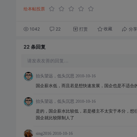
给本帖投票
1042
22
打赏
分
收藏
22 条
回复
请发表友善的回复…
抬头望远，低头沉思
2010-10-16
国企薪水低，而且若是想快速发展，国企也是不适合
抬头望远，低头沉思
2010-10-16
是的，国企薪水比较低，若是楼主不太安于本分，想
国企就比较限制人了
sing2016
2010-10-16