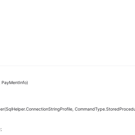
t PayMentInfo)
der(SqlHelper.ConnectionStringProfile, CommandType.StoredProcedu
);