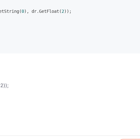
etString(
0
), dr.GetFloat(
2
));
2));