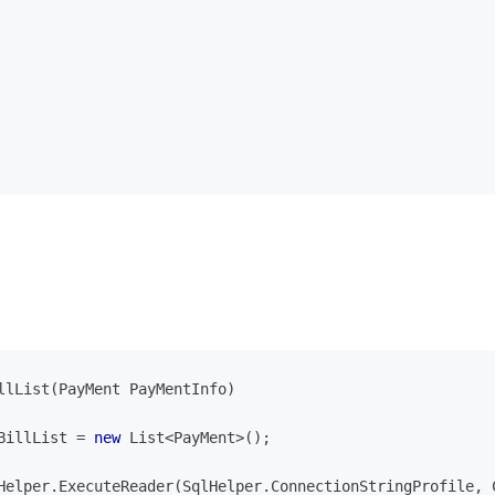
llList(PayMent PayMentInfo)
BillList = 
new
 List<PayMent>();
Helper.ExecuteReader(SqlHelper.ConnectionStringProfile, 