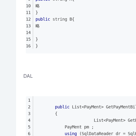
略
}
public
string
 B{
略
}
}
DAL
public
 List<PayMent> GetPayMentBi
        {
                        List<PayMent> Get
            PayMent pm ;
using
 (SqlDataReader dr = Sql