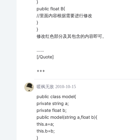
}
public float B{
//里面内容根据需要进行修改
}
}
修改红色部分及其包含的内容即可。
……
[/Quote]
+++
暖枫无敌
2010-10-15
public class model{
private string a;
private float b;
public model(string a,float b){
this.a=a;
this.b=b;
}