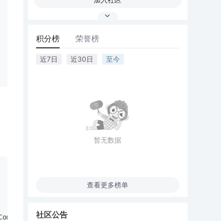
积分榜
荣誉榜
近7日
近30日
至今
暂无数据
查看更多榜单
社区公告
CommandType.StoredProcedure, GetPayMentBillListSqName, p