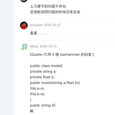
上几楼字的问题不存在.
是发帖说明问题的时候没来及改
porschev
2010-10-15
看看。。。
kkbac
2010-10-15
[Quote=引用 4 楼 taomanman 的回复:]
public class model{
private string a;
private float b;
public model(string a,float b){
this.a=a;
this.b=b;
}
public string A{
略