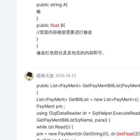
public string A{
略
}
public
float
B{
//里面内容根据需要进行修改
}
}
修改红色部分及其包含的内容即可。
暖枫无敌
2010-10-15
public List<PayMent> GetPayMentBillList(PayMen
{
List<PayMent> GetBillList = new List<PayMent>();
PayMent pm ;
using (SqlDataReader dr = SqlHelper.ExecuteRea
GetPayMentBillListSqName, para)) {
while (dr.Read()) {
pm = new PayMent(dr.GetString(0), dr.
GetFloat
(2)