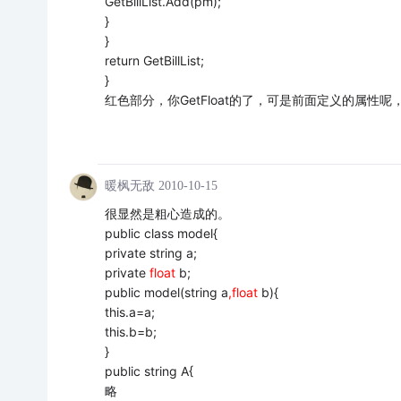
GetBillList.Add(pm);
}
}
return GetBillList;
}
红色部分，你GetFloat的了，可是前面定义的属性呢，
暖枫无敌
2010-10-15
很显然是粗心造成的。
public class model{
private string a;
private
float
b;
public model(string a
,float
b){
this.a=a;
this.b=b;
}
public string A{
略