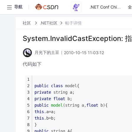
全
导航
.NET Conf China
社区
.NET社区
帖子详情
System.InvalidCastExcepti
2010-10-15 11:03:12
月光下的土豆
代码如下
public
class
model
{
private
string
 a;
private
float
 b;
public
model
(
string
 a,
float
 b)
{
this
.a=a;
this
.b=b;
}
public
string
 A{