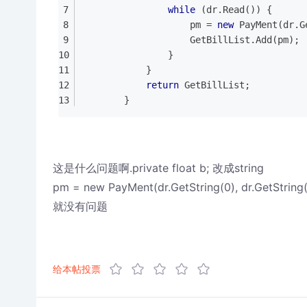
while
 (dr.Read()) {
                    pm = 
new
 PayMent(dr.G
                    GetBillList.Add(pm);
                }
            }
return
 GetBillList;
        }
这是什么问题啊.private float b; 改成string
pm = new PayMent(dr.GetString(0), dr.GetString(
就没有问题
给本帖投票