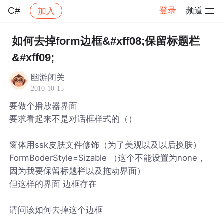
C#
登录
频道
加入
帖子详情
社区
C#
如何去掉form边框&#xff08;保留标题栏
&#xff09;
幽游闭关
2010-10-15
要做个播放器界面
要求看起来不是对话框样式的（）
窗体用ssk皮肤文件修饰（为了美观以及以后换肤）
FormBoderStyle=Sizable （这个不能设置为none，
因为我要保留标题栏以及拖动界面）
但这样的界面 边框存在
请问该如何去掉这个边框