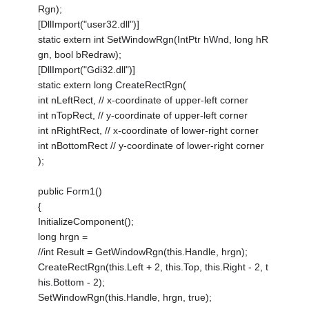
Rgn);
[DllImport("user32.dll")]
static extern int SetWindowRgn(IntPtr hWnd, long hR
gn, bool bRedraw);
[DllImport("Gdi32.dll")]
static extern long CreateRectRgn(
int nLeftRect, // x-coordinate of upper-left corner
int nTopRect, // y-coordinate of upper-left corner
int nRightRect, // x-coordinate of lower-right corner
int nBottomRect // y-coordinate of lower-right corner
);
public Form1()
{
InitializeComponent();
long hrgn =
//int Result = GetWindowRgn(this.Handle, hrgn);
CreateRectRgn(this.Left + 2, this.Top, this.Right - 2, t
his.Bottom - 2);
SetWindowRgn(this.Handle, hrgn, true);