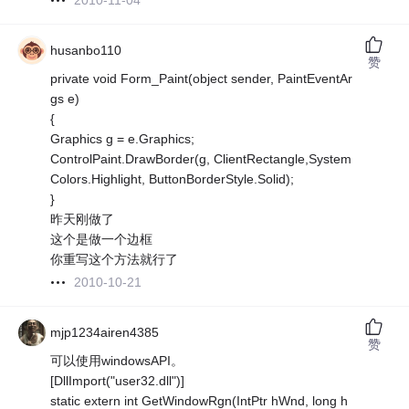
2010-11-04
husanbo110
赞
private void Form_Paint(object sender, PaintEventAr
gs e)
{
Graphics g = e.Graphics;
ControlPaint.DrawBorder(g, ClientRectangle,System
Colors.Highlight, ButtonBorderStyle.Solid);
}
昨天刚做了
这个是做一个边框
你重写这个方法就行了
2010-10-21
mjp1234airen4385
赞
可以使用windowsAPI。
[DllImport("user32.dll")]
static extern int GetWindowRgn(IntPtr hWnd, long h