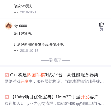
做成flex更好.
2010-10-15
Ny-6000
赞
设计好算法.
计划好使用的开发语言.开发环境.
2010-10-15
——到底了——
C++构建
四国
军棋
对战平台：高性能服务器架构与游戏逻辑实现
网络游戏
开发
中，服务器架构设计与游戏逻辑实现是核心
技术挑战。采用C++语言，
开发
者能够通过其零成本抽象
和极致性能控制，构建高并发、低延迟的实时对战系统。
【Unity项目优化宝典】Unity3D手游
开发
客户端
开
核心原理在于事件驱动模型与状态同步机制，利用Boost.A
sio等异步I/O库处理大量并发连接，确保游戏状态的权威性
欢迎加入Unity业内qq交流群：956187480 qq扫描二维码加
与一致性。技术价值体现在通过精细的内存管理、多线程
群 本文从以下10大点进行阐述： 1.架构设计 2.原生插件/平