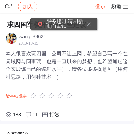
C#
登录
频道
加入
帖子详情
社区
C#
服务超时,请刷新
求四国军棋开发的一些建议
页面重试
wangjj89621
2010-10-15
本人很喜欢玩四国，公司不让上网，希望自己写一个在
局域网与同事玩（也是一直以来的梦想，也希望通过这
个来煅炼自己的编程水平），请各位多多提意见（用何
种思路，用何种技术！）
给本帖投票
188
11
打赏