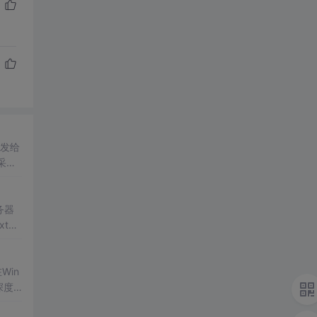
分发给
采用
掌握
务器
xt继
，到.
in
深度
台。