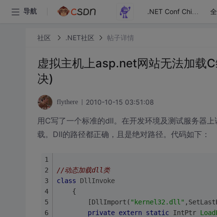
全
导航
.NET Conf China
社区
.NET社区
帖子详情
虚拟主机上asp.net网站无法加载
决)
2010-10-15 03:51:08
flythere
用C写了一个标准的dll。在开发环境及测试服务器上
载。Dll的路径都正确，且是绝对路径。代码如下：
//动态加载dll类
class
DllInvoke
    {
        [DllImport(
"kernel32.dll"
,SetLast
private
extern
static
 IntPtr 
Load