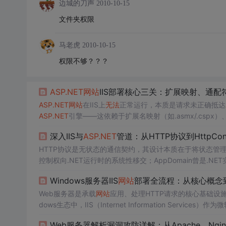
边城的刀声
2010-10-15
文件夹权限
马老虎
2010-10-15
权限不够？？？
ASP.NET
网站
IIS部署核心三关：扩展映射、通
ASP.NET
网站
在IIS上
无法
正常运行，本质是请求未正确抵达
ASP.NET
引擎——这依赖于扩展名映射（如.asmx/.cspx）
两阶段分离模型，需手动配置ISAPI映射与通配符应用映射；IIS
深入IIS与
ASP.NET
管道：从HTTP协议到HttpCo
这两套机制，不仅能解
HTTP协议是无状态的通信契约，其设计本质在于将状态管理
控制权向.NET运行时的系统性移交；AppDomain曾是.NET实现
承并轻量化。理解这些基础概念，是掌握现代Web开发底层逻辑的
Windows服务器IIS
网站
部署全流程：从核心概念
NET 6 Minimal Hosting模型迁移的全链路技术决策。本文
Web服务器是承载
网站
应用、处理HTTP请求的核心基础设
dows生态中，IIS（Internet Information Servi
整合、对
ASP.NET
等微软技术栈的原生支持，以及通过应用
Web服务器解析漏洞攻防详解：从Apache、Ngin