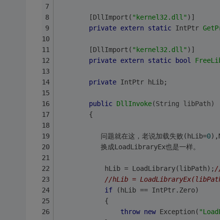
        [DllImport(
"kernel32.dll"
)]
private
extern
static
 IntPtr 
GetP
        [DllImport(
"kernel32.dll"
)]
private
extern
static
bool
FreeLi
private
 IntPtr hLib;
public
DllInvoke
(String libPath)
        {
           问题就在这，老说加载失败(hLib=
0
),
           换成LoadLibraryEx也是一样。
            hLib = LoadLibrary(libPath);
//hLib = LoadLibraryEx(libPat
if
 (hLib == IntPtr.Zero)
            {
throw
new
 Exception(
"Load