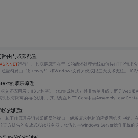
配符路由与权限配置
ASP.NET
运行时。其底层原理在于IIS的请求处理管线如何将HTTP请求
、通配符路由（如/mvc/*）和Windows文件系统权限三大技术支柱。IIS6
7.5则依托集成管线，由web.config的
统一驱动，大幅简化部署逻辑。
ntext的底层原理
权交还应用层；IIS架构演进（如集成模式）并非简单升级，而是Web服
故障隔离的核心机制，其思想在.NET Core中由AssemblyLoadConte
前提——它支撑着从传统IIS托管、.NET Framework管道事件调试
到实战配置
聚焦HTTP
施，其工作原理是通过监听网络端口、解析请求并将响应返回给客户端。在W
ces）作为微软官方提供的集成式Web服务器，凭借其与Windows Server操作系统的
程序池实现的进程隔离机制，为企业级应用部署提供了稳定可靠的托管平
x到IIS的实战剖析