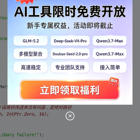
rocAddress
(IntPtr lib, String funcName)
;
brary
(IntPtr lib)
;
Marshal.GetLastWin32Error()为：
183.
//该路径传进来没有问题，是绝对路径
h, IntPtr.Zero, 16);
Libary failure!"
);