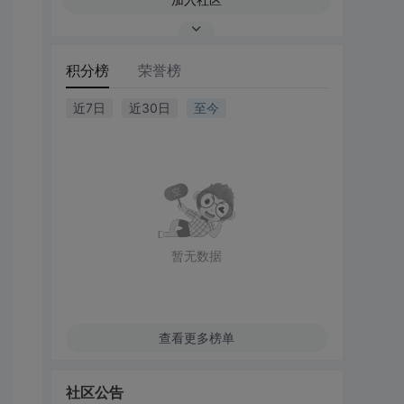
积分榜
荣誉榜
近7日
近30日
至今
暂无数据
查看更多榜单
社区公告