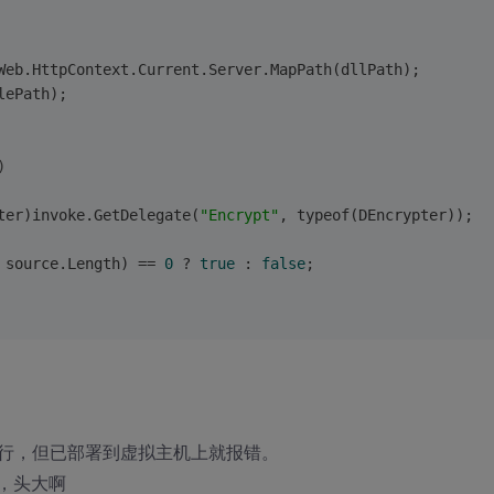
Web.HttpContext.Current.Server.MapPath(dllPath);
lePath);           
)
ter)invoke.GetDelegate(
"Encrypt"
, typeof(DEncrypter));
 source.Length) == 
0
 ? 
true
 : 
false
;
行，但已部署到虚拟主机上就报错。
了，头大啊