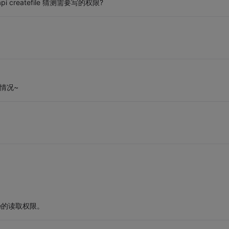
 createfile 猜测需要写的权限?
情况~
ne的读取权限。