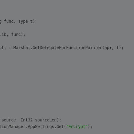
g func, Type t)
Lib, func);
ull : Marshal.GetDelegateForFunctionPointer(api, t);
 source, Int32 sourceLen)
;
tionManager.AppSettings.Get(
"Encrypt"
);