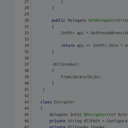
            }
        }
public
 Delegate 
GetDelegate
(Strin
        {
            IntPtr api = GetProcAddress(h
return
 api == IntPtr.Zero ? n
        }
        ~DllInvoke()
        {
            FreeLibrary(hLib);
        }
    }
class
Encrypter
   {
delegate Int32 
DEncrypter
(ref Byte
private
 String dllPath = Configura
private
 DllInvoke invoke;