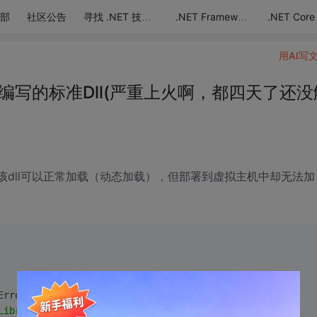
部
社区公告
.NET Core
寻找 .NET 技术达人
.NET Framework
用AI写
C编写的标准Dll(严重上火啊，都四天了还没
该dll可以正常加载（动态加载），但部署到虚拟主机中却无法加
Error=
true
)]
LibraryEx
(String libPath,IntPtr hFile,Int32 dwFlag)
;