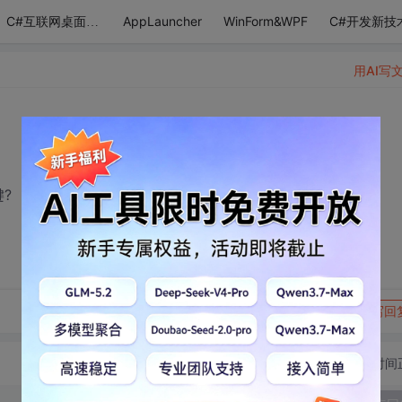
AppLauncher
WinForm&WPF
C#开发新技
C#互联网桌面应用
用AI写
?
转发到动态
举报
写回
切换为时间