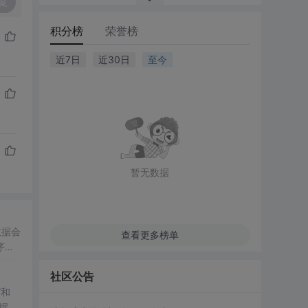
复
积分榜
荣誉榜
近7日
近30日
至今
暂无数据
数据会
查看更多榜单
序的
*数
社区公告
”和
据做