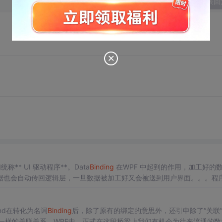
发表回
统称** UI 驱动程序**。Data
Binding
在WPF 中起到的作用，加工好的
据也会自动传回逻辑层，一旦数据被加工好又会被送到用户界面。。。程
动程序的用户界面，以文字，图形，动画等形式把数据显示出来—这就是*
nd在转化为名词
Binding
后，除了原有的绑定的意思外，还引申除了“关联
一样的关联关系。WPF中，正式在这段桥梁上我们有机会为往来流通的数