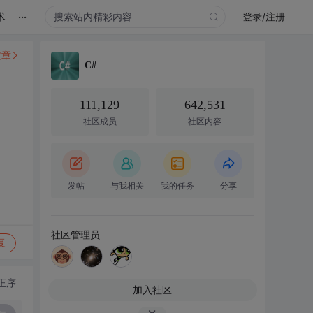
...
术
登录/注册
文章
C#
111,129
642,531
社区成员
社区内容
发帖
与我相关
我的任务
分享
社区管理员
复
正序
加入社区