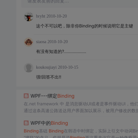
请发表友善的回复…
bryht
2010-10-20
这个不可以吧，除非你Binding的时候说明它是主键
siaosa
2010-10-20
有没有知道的?..................
koukoujiayi
2010-10-15
强!回答不出!!
WPF---绑定
Binding
在.net framework 中 是消息驱动UI或者是事件驱动UI，他们
通过这条高速公路送达用户界面加以展示，被用户修改的数
逻辑层就像
一个
强有力的引擎不停运转，用加工好的数据驱
WPF中的
Binding
据驱动UI**
Binding
基础
Binding
在韩语中时绑定，实际上引文中动词Bi
“建联”的含义。也就是说
Binding
更注重表达它是一种像桥梁