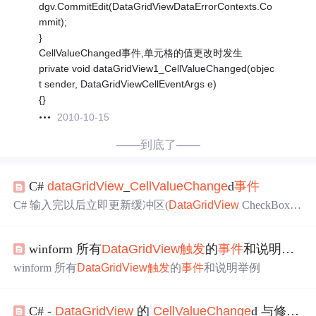
dgv.CommitEdit(DataGridViewDataErrorContexts.Co
mmit);
}
CellValueChanged事件,单元格的值更改时发生
private void dataGridView1_CellValueChanged(objec
t sender, DataGridViewCellEventArgs e)
{}
2010-10-15
——到底了——
C#
dataGridView
_
Cell
Value
Change
d
事件
C# 输入完以后立即更新缓冲区(
DataGridView
CheckBox列
checked变化后就
触发
Cell
Value
Change
d
事件
) 在
DataGrid
View
添加如下的
事件
(Current
Cell
DirtyState
Change
d) privat
winform 所有
DataGridView
触发
的
事件
和说明举例
e void
dataGridView
_Current
Cell
DirtyState
Change
d(object s
end...
winform 所有
DataGridView
触发
的
事件
和说明举例
C# -
DataGridView
的
Cell
Value
Change
d 与修改数据没保存的情况