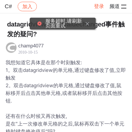
C#
登录
频道
加入
帖子详情
社区
C#
服务超时,请刷新
datagridview的cellvaluechanged事件触
页面重试
发的疑问?
champ4077
2010-10-15
我想知道它具体是在那个时刻触发:
1。双击datagridview的单元格,通过键盘修改了值,立即
触发
2。双击datagridview的单元格,通过键盘修改了值,鼠
标移开后点击其他单元格,或者鼠标移开后点击其他按
钮.
还有在什么时候又再次触发,
是在"上一次修改单元格的之后,鼠标再双击下一个单元
格时键盘修改值后"吗?