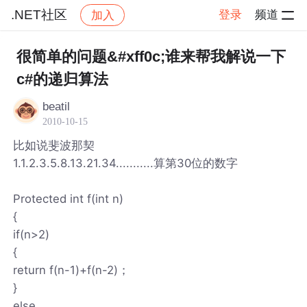
.NET社区
登录
频道
加入
帖子详情
社区
.NET社区
很简单的问题&#xff0c;谁来帮我解说一下
c#的递归算法
beatil
2010-10-15
比如说斐波那契
1.1.2.3.5.8.13.21.34...........算第30位的数字
Protected int f(int n)
{
if(n>2)
{
return f(n-1)+f(n-2)；
}
else