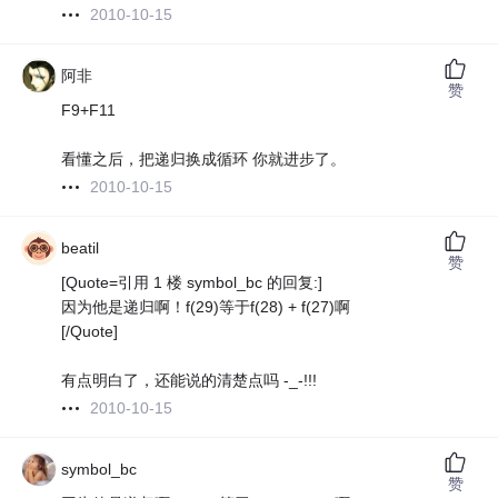
2010-10-15
阿非
赞
F9+F11
看懂之后，把递归换成循环 你就进步了。
2010-10-15
beatil
赞
[Quote=引用 1 楼 symbol_bc 的回复:]
因为他是递归啊！f(29)等于f(28) + f(27)啊
[/Quote]
有点明白了，还能说的清楚点吗 -_-!!!
2010-10-15
symbol_bc
赞