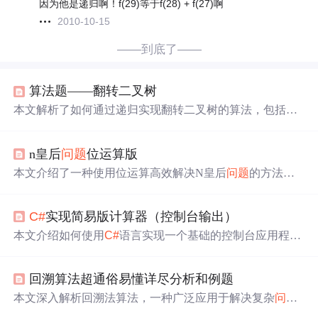
因为他是递归啊！f(29)等于f(28) + f(27)啊
2010-10-15
——到底了——
算法题——翻转二叉树
本文解析了如何通过递归实现翻转二叉树的算法，包括判
断节点交换条件，以及在
C#
中的代码示例。重点在于理解
节点交换规则和递归遍历的应用。
n皇后
问题
位运算版
本文介绍了一种使用位运算高效解决N皇后
问题
的方法。
通过递归和位操作，程序能在极短时间内找出所有可能的
解决方案。
C#
实现简易版计算器（控制台输出）
本文介绍如何使用
C#
语言实现一个基础的控制台应用程
序，该程序功能包括基本的加减乘除运算。通过这个实
例，读者将学习到
C#
控制台交互和算术运算符的应用。
回溯算法超通俗易懂详尽分析和例题
本文深入解析回溯法算法，一种广泛应用于解决复杂
问题
的通用解法。通过实例讲解回溯法的基本概念、关键要素