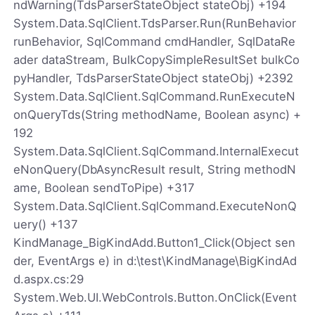
ndWarning(TdsParserStateObject stateObj) +194
System.Data.SqlClient.TdsParser.Run(RunBehavior
runBehavior, SqlCommand cmdHandler, SqlDataRe
ader dataStream, BulkCopySimpleResultSet bulkCo
pyHandler, TdsParserStateObject stateObj) +2392
System.Data.SqlClient.SqlCommand.RunExecuteN
onQueryTds(String methodName, Boolean async) +
192
System.Data.SqlClient.SqlCommand.InternalExecut
eNonQuery(DbAsyncResult result, String methodN
ame, Boolean sendToPipe) +317
System.Data.SqlClient.SqlCommand.ExecuteNonQ
uery() +137
KindManage_BigKindAdd.Button1_Click(Object sen
der, EventArgs e) in d:\test\KindManage\BigKindAd
d.aspx.cs:29
System.Web.UI.WebControls.Button.OnClick(Event