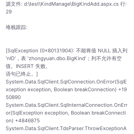
源文件: d:\test\KindManage\BigKindAdd.aspx.cs 行:
29
堆栈跟踪:
[SqlException (0x80131904): 不能将值 NULL 插入列
'nID'，表 'zhongyuan.dbo.BigKind'；列不允许有空
值。INSERT 失败。
语句已终止。]
System.Data.SqlClient.SqlConnection.OnError(SqlE
xception exception, Boolean breakConnection) +19
50890
System.Data.SqlClient.SqlInternalConnection.OnErr
or(SqlException exception, Boolean breakConnecti
on) +4846875
System.Data.SqlClient.TdsParser.ThrowExceptionA