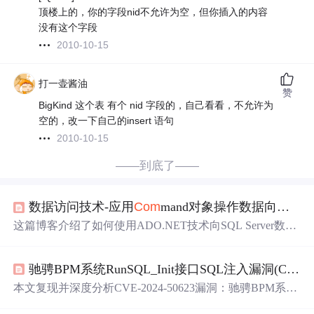
顶楼上的，你的字段nid不允许为空，但你插入的内容
没有这个字段
2010-10-15
打一壶酱油
赞
BigKind 这个表 有个 nid 字段的，自己看看，不允许为
空的，改一下自己的insert 语句
2010-10-15
——到底了——
数据访问技术-应用
Com
mand对象操作数据向数据库添加数据
这篇博客介绍了如何使用ADO.NET技术向SQL Server数据
库的特定表中添加数据。通过实例化SqlConnection对象，
定义SQL插入语句，并使用Sql
Com
mand对象执行操作，实
驰骋BPM系统RunSQL_Init接口SQL注入漏洞(CVE-2024-50623)复现与深度分析
现了数据的添加。当
Execute
Non
Query
方法返回值大于0
时，表示数据添加成功。
本文复现并深度分析CVE-2024-50623漏洞：驰骋BPM系统
RunSQL_Init接口因未过滤用户输入、缺失参数化查询及无