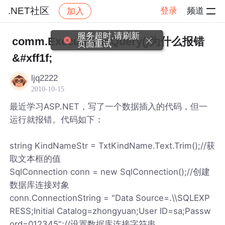
.NET社区
登录
频道
加入
帖子详情
社区
.NET社区
服务超时,请刷新
comm.ExecuteNonQuery()为什么报错
页面重试
&#xff1f;
ljq2222
2010-10-15
最近学习ASP.NET，写了一个数据插入的代码，但一
运行就报错。代码如下：
string KindNameStr = TxtKindName.Text.Trim();//获
取文本框的值
SqlConnection conn = new SqlConnection();//创建
数据库连接对象
conn.ConnectionString = "Data Source=.\\SQLEXP
RESS;Initial Catalog=zhongyuan;User ID=sa;Passw
ord=012345";//设置数据库连接字符串