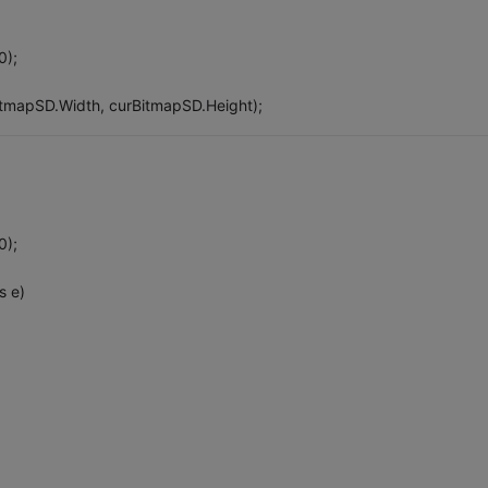
0);
tmapSD.Width, curBitmapSD.Height);
0);
s e)