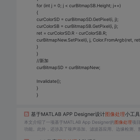
for (int j = 0; j < curBitmapSB.Height; j++)
{
curColorSD = curBitmapSD.GetPixel(i, j);
curColorSB = curBitmapSB.GetPixel(i, j);
ret = curColorSD.R - curColorSB.R;
curBitmapNew.SetPixel(i, j, Color.FromArgb(ret, ret,
}
}
//新加
curBitmapSD = curBitmapNew;
Invalidate();
}
}
基于MATLAB APP Designer设计
图像
处理
小工具
本文介绍了一项基于MATLAB App Designer的
图像
处理
项
功能。此外，还涉及了噪声添加、滤波器应用、边缘检测、
了课程内容和网络资源，提供了基础版
图像
处理
的可视化工