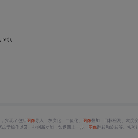
 ret));
目，实现了包括
图像
导入、灰度化、二值化、
图像
叠加、目标检测、灰度
形态学操作以及一些创新功能，如返回上一步、
图像
翻转和旋转等。实验
具。