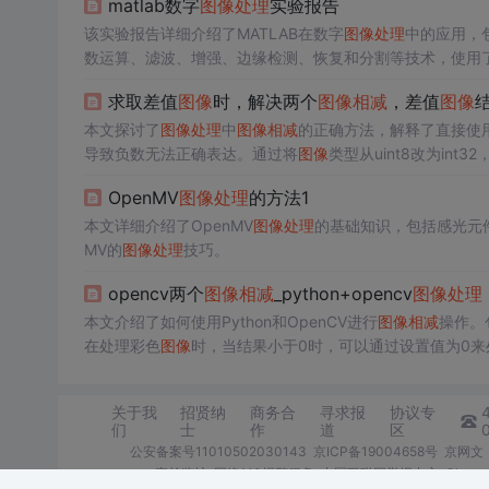
matlab数字
图像
处理
实验报告
该实验报告详细介绍了MATLAB在数字
图像
处理
中的应用，
数运算、滤波、增强、边缘检测、恢复和分割等技术，使用了如imread、
示了MATLAB在
图像
处理
中的强大功能。
求取差值
图像
时，解决两个
图像
相减
，差值
图像
结
本文探讨了
图像
处理
中
图像
相减
的正确方法，解释了直接使用i
导致负数无法正确表达。通过将
图像
类型从uint8改为int3
OpenMV
图像
处理
的方法1
本文详细介绍了OpenMV
图像
处理
的基础知识，包括感光元
MV的
图像
处理
技巧。
opencv两个
图像
相减
_python+opencv
图像
处理
本文介绍了如何使用Python和OpenCV进行
图像
相减
操作。包
在处理彩色
图像
时，当结果小于0时，可以通过设置值为0来
关于我
招贤纳
商务合
寻求报
协议专
们
士
作
道
区
公安备案号11010502030143
京ICP备19004658号
京网文〔
家长监护
网络110报警服务
中国互联网举报中心
Chro