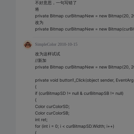
不好意思，一句写错了
将
private Bitmap curBitmapNew = new Bitmap(20, 2
改为
private Bitmap curBitmapNew = new Bitmap(curBi
SimpleColor
2010-10-15
改为这样试试
//新加
private Bitmap curBitmapNew = new Bitmap(20, 2
private void button1_Click(object sender, EventArg
{
if (curBitmapSD != null & curBitmapSB != null)
{
Color curColorSD;
Color curColorSB;
int ret;
for (int i = 0; i < curBitmapSD.Width; i++)
{