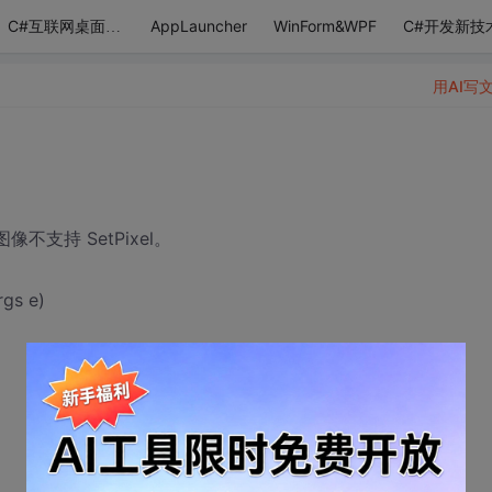
AppLauncher
WinForm&WPF
C#开发新技
C#互联网桌面应用
用AI写
）
支持 SetPixel。
rgs e)