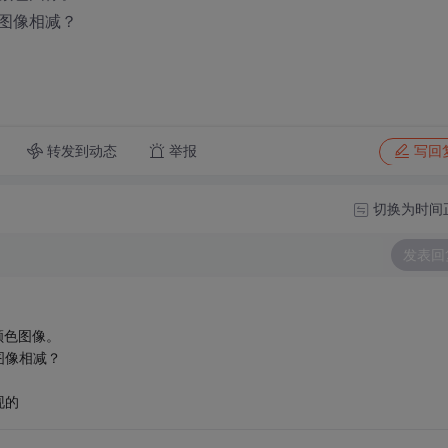
图像相减？
转发到动态
举报
写回
切换为时间
发表回
引颜色图像。
图像相减？
现的