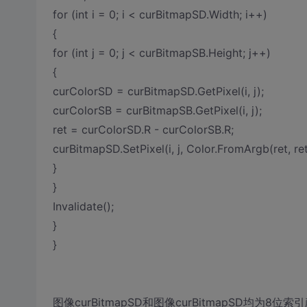
for (int i = 0; i < curBitmapSD.Width; i++)
{
for (int j = 0; j < curBitmapSB.Height; j++)
{
curColorSD = curBitmapSD.GetPixel(i, j);
curColorSB = curBitmapSB.GetPixel(i, j);
ret = curColorSD.R - curColorSB.R;
curBitmapSD.SetPixel(i, j, Color.FromArgb(ret, ret,
}
}
Invalidate();
}
}
图像curBitmapSD和图像curBitmapSD均为8位