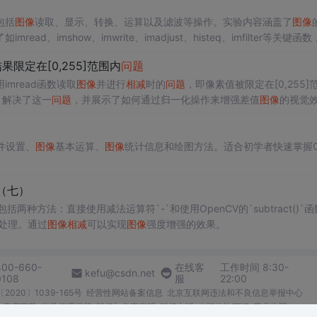
包括
图像
读取、显示、转换、运算以及滤波等操作。实验内容涵盖了
图像
imshow、imwrite、imadjust、histeq、imfilter等关键函数
果限定在[0,255]范围内
问题
mread函数读取
图像
并进行
相减
时的
问题
，即像素值被限定在[0,255]
2，解决了这一
问题
，并展示了如何通过归一化操作来增强差值
图像
的视觉
件设置、
图像
基本运算、
图像
统计信息和绘图方法。适合初学者快速掌握O
（七）
括两种方法：直接使用减法运算符`-`和使用OpenCV的`subtract()`
处理。通过
图像
相减
可以实现
图像
强度增强的效果。
400-660-
在线客
工作时间 8:30-
kefu@csdn.net
0108
服
22:00
2020〕1039-165号
经营性网站备案信息
北京互联网违法和不良信息举报中心
me商店下载
账号管理规范
版权与免责声明
版权申诉
出版物许可证
营业执照