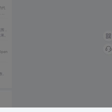
的代
，展
范围，
效果。
pen
函数。