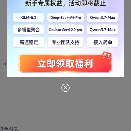
 ret));
索引颜色图像。