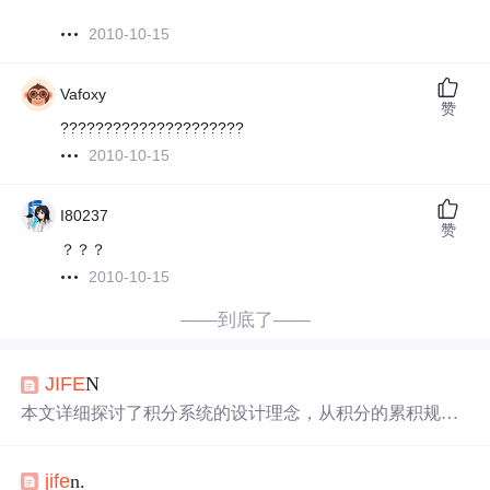
2010-10-15
Vafoxy
赞
?????????????????????
2010-10-15
I80237
赞
？？？
2010-10-15
——到底了——
JIFE
N
本文详细探讨了积分系统的设计理念，从积分的累积规则
到兑换机制，深入解析积分在促进用户活跃度及忠诚度方
面的作用。文章还分享了积分系统的实际案例，包括积分
jife
n.
生成、消耗流程，以及如何通过数据分析优化积分策略，