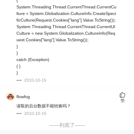
{
System.Threading.Thread.CurrentThread.CurrentCu
lture = System.Globalization.CultureInfo.CreateSpeci
ficCulture(Request.Cookies["lang"].Value.ToString());
System.Threading.Thread.CurrentThread.CurrentUI
Culture = new System.Globalization.CultureInfo(Req
uest.Cookies["lang"].Value.ToString());
}
}
catch (Exception)
{ }
}
2010-10-15
flowfog
赞
读取的后台数据不能转换吗？
2010-10-15
——到底了——