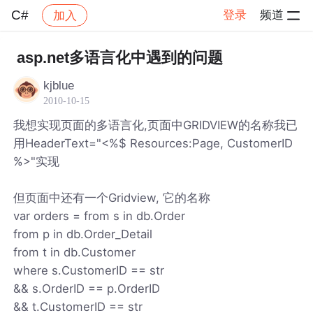
C#
登录
频道
加入
帖子详情
社区
C#
asp.net多语言化中遇到的问题
kjblue
2010-10-15
我想实现页面的多语言化,页面中GRIDVIEW的名称我已
用HeaderText="<%$ Resources:Page, CustomerID
%>"实现
但页面中还有一个Gridview, 它的名称
var orders = from s in db.Order
from p in db.Order_Detail
from t in db.Customer
where s.CustomerID == str
&& s.OrderID == p.OrderID
&& t.CustomerID == str