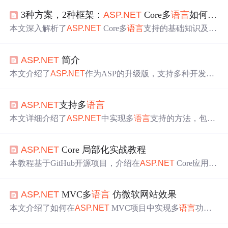
3种方案，2种框架：
ASP.NET
Core多
语言
如何与React/Angular无缝衔接？
本文深入解析了
ASP.NET
Core多
语言
支持的基础知识及三
种主流集成方案。重点分析了与React和Angular框架的兼容
性
问题
，并提供了实战优化策略，包括路径配置、文化标
ASP.NET
简介
识符一致性、缓存处理等关键技术点。同时探讨了性能提
升方法和安全性注意事项。
本文介绍了
ASP.NET
作为ASP的升级版，支持多种开发模
式，拥有多
语言
、高性能、服务器控件和Web服务等功
能。重点讲解了它的
语言
特点、基础对象和Session/Cookie/
ASP.NET
支持多
语言
Application区别。
本文详细介绍了
ASP.NET
中实现多
语言
支持的方法，包括
使用工具自动生成本地化资源、手工添加本地化资源、显
示使用本地化资源等。同时，还探讨了如何在后台编程时
ASP.NET
Core 局部化实战教程
使用这些资源，动态切换
语言
设置及使用图片资源。
本教程基于GitHub开源项目，介绍在
ASP.NET
Core应用实
现多
语言
支持。先说明项目快速启动步骤，包括环境准
备、克隆项目、运行应用等，还提及配置多
语言
环境。接
ASP.NET
MVC多
语言
仿微软网站效果
着给出动态切换
语言
、资源文件管理等应用案例和最佳实
践，最后介绍典型生态项目，助开发者实施本地化。
本文介绍了如何在
ASP.NET
MVC项目中实现多
语言
功
能，仿照微软网站的效果。通过创建资源文件、过滤器、