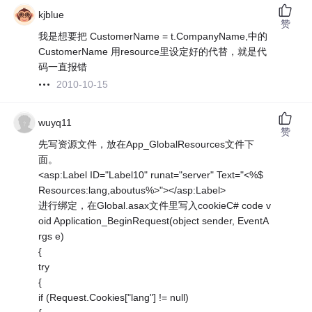
kjblue
赞
我是想要把 CustomerName = t.CompanyName,中的
CustomerName 用resource里设定好的代替，就是代
码一直报错
2010-10-15
wuyq11
赞
先写资源文件，放在App_GlobalResources文件下
面。
<asp:Label ID="Label10" runat="server" Text="<%$
Resources:lang,aboutus%>"></asp:Label>
进行绑定，在Global.asax文件里写入cookieC# code v
oid Application_BeginRequest(object sender, EventA
rgs e)
{
try
{
if (Request.Cookies["lang"] != null)