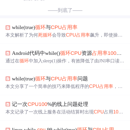
——到底了——
while(true)
循环
与
CPU
占用率
本文解析了为何
死
循环
会导致
CPU
占用率
飙升，即使操作
系统会切换进程。通过对比优化前后的代码，展示了简单
添加Sleep指令如何将
CPU
占用率
从
100
%降至1%。
Android代码中while()
循环
CPU
资源
占用率
100
%的
通过在
循环
中加入sleep(1)操作，有效降低了由JNI串口读取
程序导致的
CPU
资源
占用率
从
100
%降至15%，解决了因缺
少阻塞条件而持续占用
CPU
的问题。
while(true)
循环
与
CPU
占用率
问题
本文分享了一个简单的技巧来降低程序的
CPU
占用率
，通
过在无限
循环
中加入Sleep(1)指令，使得
CPU
占用率
从
100
%大幅下降到1%左右。
记一次
CPU
100
%的线上问题处理
本文记录了一次线上服务在活动结算时出现
CPU
占用
100
%的问题，通过排查存储、SQL、服务器资源，最终发现
是代码中一个复杂的while
循环
导致的
死
循环
。解决方案是
linux while
cpu
99,while(true)
循环
与
CPU
占用率
问题