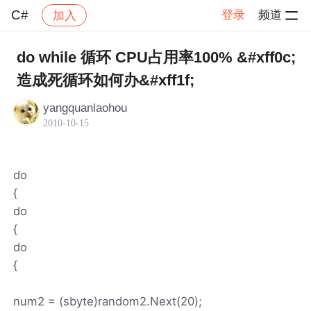
C#
登录
频道
加入
帖子详情
社区
C#
do while 循环 CPU占用率100% &#xff0c;
造成死循环如何办&#xff1f;
yangquanlaohou
2010-10-15
do
{
do
{
do
{
num2 = (sbyte)random2.Next(20);