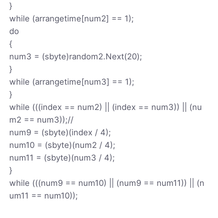
}
while (arrangetime[num2] == 1);
do
{
num3 = (sbyte)random2.Next(20);
}
while (arrangetime[num3] == 1);
}
while (((index == num2) || (index == num3)) || (nu
m2 == num3));//
num9 = (sbyte)(index / 4);
num10 = (sbyte)(num2 / 4);
num11 = (sbyte)(num3 / 4);
}
while (((num9 == num10) || (num9 == num11)) || (n
um11 == num10));