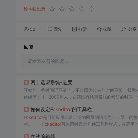
给本帖投票
52
回复
打赏
分享
收藏
回复
请发表友善的回复…
网上选课系统-进度
体经历： 1、2009年末，在还没有结束紧张的考研的时
个同学，mu、zhou、lin、guo、wang，都回到宿
如何设定F
ckeditor
的工具栏
系...
F
ckeditor
是目前应用非常广泛的网页编辑器之一，网上的教
栏。 F
ckeditor
可以同时设定几种工具栏样式，在调用时
fig.js文件。找到如下代码FCKConfig.ToolbarSets["Default"] =
在线编辑器