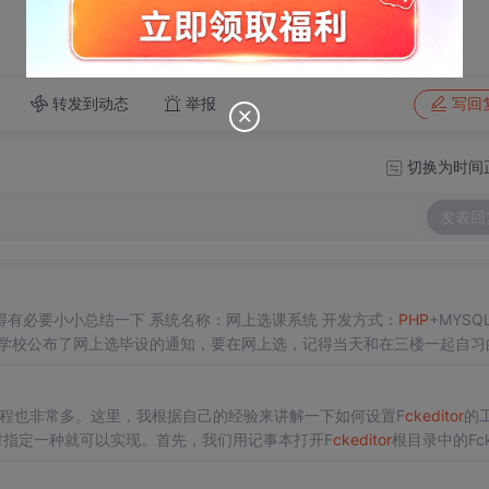
转发到动态
举报
写回
切换为时间
发表回
开始的一些时间记不清了，不过因为过去的时间不长，我觉得有必要小小总结一下 系统名称：网上选课系统 开发方式：
PHP
+MYSQL 
候，学校公布了网上选毕设的通知，要在网上选，记得当天和在三楼一起自习
舍选课，并于当天经过一个一个查看，选了一个我觉得能做了的：基于WEB的网上
程也非常多。这里，我根据自己的经验来讲解一下如何设置F
ckeditor
的
指定一种就可以实现。首先，我们用记事本打开F
ckeditor
根目录中的Fck
 [['So...