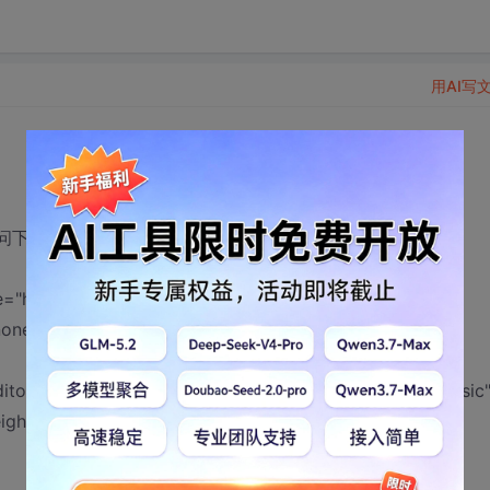
用AI写
，请问下应该怎么做呢？
e="hidden" name="welefen" >
none" type="hidden" value="<?php echo
ditor/fckeditor.html?InstanceName=welefen&Toolbar=Basic
height="470"> </IFRAME>