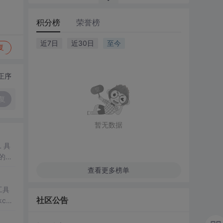
积分榜
荣誉榜
近7日
近30日
至今
复
正序
复
暂无数据
具
的几
选课
查看更多榜单
工具
社区公告
con