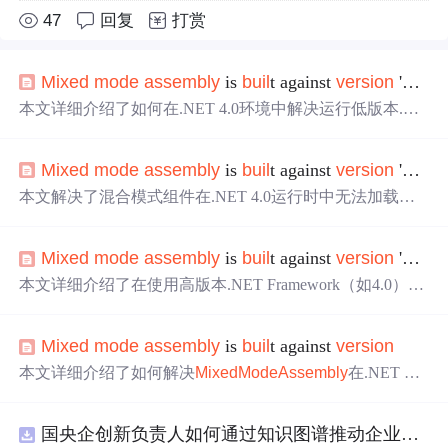
47
回复
打赏
Mixed
mode
assembly
is
buil
t against
version
'
v1
.
1.
本文详细介绍了如何在.NET 4.0环境中解决运行低版本.NE
T程序时遇到的混合模式组件版本不匹配导致的程序无法
正常运行的问题。通过在App.config文件中添加特定配置，
Mixed
mode
assembly
is
buil
t against
version
'v2.0.50727' 解决方案
可以有效解决该问题，确保程序能够顺利运行。
本文解决了混合模式组件在.NET 4.0运行时中无法加载的
问题，通过配置app.config文件中的useLegacyV2RuntimeAct
ivationPolicy属性来实现向后兼容。
Mixed
mode
assembly
is
buil
t against
version
'
v1
.
1.
本文详细介绍了在使用高版本.NET Framework（如4.0）编
译低版本.NET程序时遇到的“
Mixed
mode
assembly
is
buil
tag
ainst
version
'
v1
.
1.4322
'”错误的解决方法。通过在App.confi
Mixed
mode
assembly
is
buil
t against
version
g文件中添加特定配置，可以确保程序正常运行。
本文详细介绍了如何解决
Mixed
Mode
Assembly
在.NET Fra
mework 4.0中加载失败的问题，通过在app.config文件中添
加特定配置，启用legacy v2 runtime activation policy，从而
国央企创新负责人如何通过知识图谱推动企业技术创新与外部资源高效对接？.docx
确保应用程序能够在新的运行时环境中正确运行。