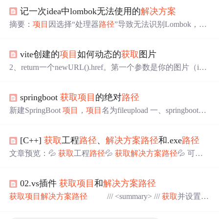
记一次idea中lombok无法使用的
解决方案
摘要：
项目
因选择“处理器
路径
”导致无法识别Lombok，需
改为“从
项目
类
路径
获取
处理器”选项才能正常使用。默认
情况下注解处理器应启用“注解处理”和“从
项目
类
路径
获取
vite创建的
项目
如何动态的
获取
图片
处理器”，修改设置后问题解决。附图展示了正确的配置方
式。
2、return一个newURL().href。第一个参数是你的图片（im
g）的地址，第二个参数是import.meta.url,
路径
的问题：就
是在函数中第一个参数写了图片的
路径
，所以在我们定义
springboot
获取
项目
的绝对
路径
的数据
里
就要删了
路径
就行了。但是使用vite创建的
项目
，
require是无效的。需要通过下面的方法来动态
获取
图片。
新建SpringBoot
项目
，
项目
名为fileupload 一、springboot
获
函数的参数为你的图片名字。3、将这个函数抽离为公共方
取
当前
项目
路径
的地址 System.getProperty("user.dir") //输出
法。4、就可以引入后使用了。
目录：F:\fileupload\fileupload 二、
获取
classes目录绝对
路径
[C++]
获取
工程
路径
、
解决方案
路径
和.exe
路径
//
获取
classes目录绝对
路径
方式一 String path = ClassUtils.get
DefaultClassLoader().getResource("").getPath(); //输出目录：/
文章预览：💦
获取
工程
路径
💦
获取
解决方案
路径
💦 可执
F:/fileuploa
行文件
路径
💦 返回不带有可执行文件名的
路径
💦 总结 💦
获取
工程
路径
法一： TCHAR pBuf[MAX_PATH]; ...
02.vs插件
获取
项目
和
解决方案
路径
获取
项目
解决方案
路径
/// <summary> ///
获取
并设置
项
目
和
解决方案
绝对
路径
/// </summary> /// <returns></returns>
protected void GetSetPath() { var dte2 = Package.G...