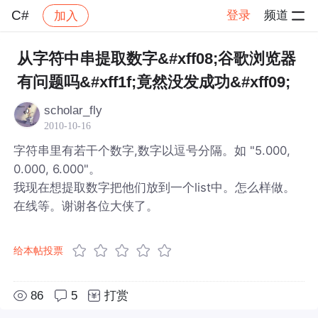
C#
登录
频道
加入
帖子详情
社区
C#
从字符中串提取数字&#xff08;谷歌浏览器
有问题吗&#xff1f;竟然没发成功&#xff09;
scholar_fly
2010-10-16
字符串里有若干个数字,数字以逗号分隔。如 "5.000,
0.000, 6.000"。
我现在想提取数字把他们放到一个list中。怎么样做。
在线等。谢谢各位大侠了。
给本帖投票
86
5
打赏