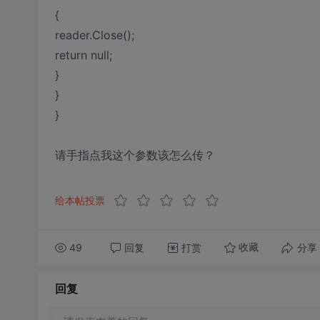
{
reader.Close();
return null;
}
}
}
请手指点我这个参数该怎么传？
给本帖投票
49
回复
打赏
分享
收藏
回复