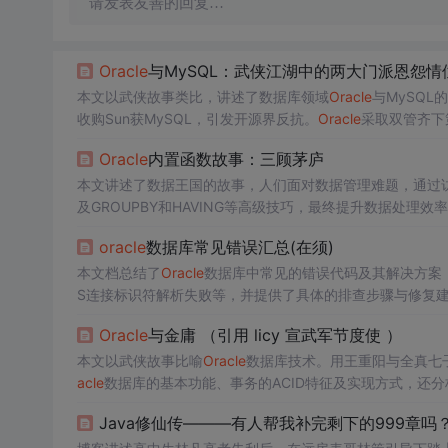
请发表友善的回复…
Oracle
与MySQL：武侠江湖中的两大门派恩怨情
本文以武侠故事类比，讲述了数据库领域
Oracle
与MySQL
收购Sun获MySQL，引发开源界反抗。
Oracle
采取双管齐下
Oracle
内置函数故事：三顾茅庐
本文讲述了数据王国的故事，人们面对数据管理难题，通过
及GROUPBY和HAVING等高级技巧，最终提升数据处理
oracle
数据库常见错误汇总(在须)
本文档总结了
Oracle
数据库中常见的错误代码及其解决方案，包括O
S连接标识符解析失败等，并提供了具体的排查步骤与修复
Oracle
与金庸 （引用 licy 宣武军节度使 ）
本文以武侠故事比喻
Oracle
数据库技术。用王重阳与全真七
acle
数据库的基本功能、事务的ACID特征及实现方式，还分
Java修仙传———有人帮我补完剩下的999章吗