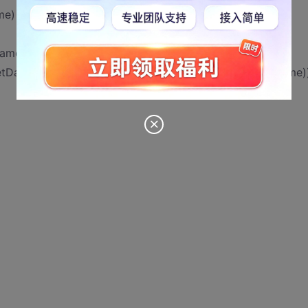
me)
rname = userName";
etDataReader(sql, new OracleParameter("userName", name)