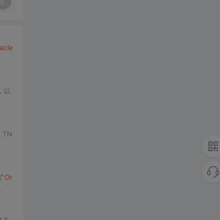
复
acle
，以
 TN
了
Or
。