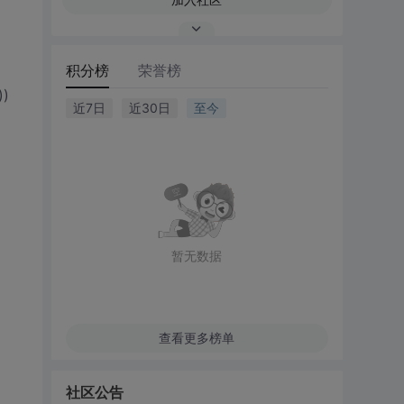
积分榜
荣誉榜
))
近7日
近30日
至今
暂无数据
查看更多榜单
社区公告