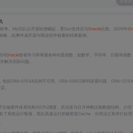
发表回
仇
的纷争。MySQL以开源轻便崛起，受Sun支持后与
Oracle
抗衡。2009年
Or
策略，此事件成开源与商业软件较量的经典案例。
访问
Oracle
智者学习和掌握各种内置函数，如数学、字符串、日期等函数
效率并解决实际问题。
RA-01034实例不可用、ORA-00922密码设置问题、ORA-12154
建议。
子比喻硬件体系结构与CPU调度，武当派与日月神教比喻数据结构。介绍
析了系统运行瓶颈，指出高速运行的秘密是Cache、分而治之和并行处理
？