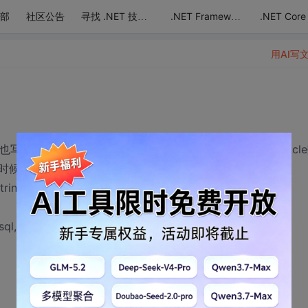
部
社区公告
.NET Core
寻找 .NET 技术达人
.NET Framework
用AI写
也写过在Sql server 中通用的增删改查类，但现在要用到oracl
时候会报错。代码如下：
ring sql, params OracleParameter[] values)
l, OracleConn);