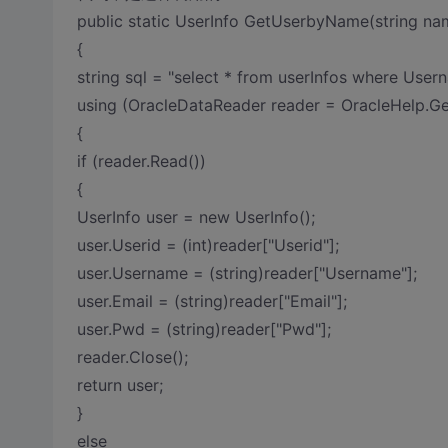
public static UserInfo GetUserbyName(string na
{
string sql = "select * from userInfos where Use
using (OracleDataReader reader = OracleHelp.G
{
if (reader.Read())
{
UserInfo user = new UserInfo();
user.Userid = (int)reader["Userid"];
user.Username = (string)reader["Username"];
user.Email = (string)reader["Email"];
user.Pwd = (string)reader["Pwd"];
reader.Close();
return user;
}
else