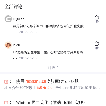
全部评论
linjs137
赞
就是初始化那个调用dll的类报错 提示初始化失败
2010-10-16
lexfu
赞
LZ要先确定在哪里、在什么时候出错才好判断啊。
2010-10-16
——到底了——
C# 使用
IrisSkin2
.
dll
皮肤库C# ssk皮肤
本文介绍如何使用
IrisSkin2
.
dll
控件为应用程序添加皮肤功
能。包括添加控件、放置皮肤文件及编写相关代码步骤。
C# Winform界面美化（借助IrisSkin实现）