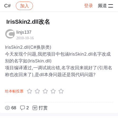
C#
登录
频道
加入
帖子详情
社区
C#
IrisSkin2.dll改名
linjs137
2010-10-16
IrisSkin2.dll(C#换肤类)
今天发现个问题,我把项目中包涵IrisSkin2.dll名字改成
别的名字如(IrisSkin.dll)
项目编译通过,一调试就出错,名字改回来就好了(引用名
称也改回来了),是dll本身问题还是我代码问题?
给本帖投票
68
2
打赏