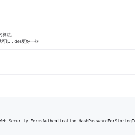
的算法。
就可以，des更好一些
Web.Security.FormsAuthentication.HashPasswordForStoringI