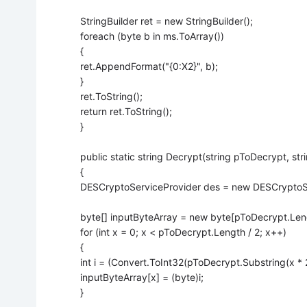
StringBuilder ret = new StringBuilder();
foreach (byte b in ms.ToArray())
{
ret.AppendFormat("{0:X2}", b);
}
ret.ToString();
return ret.ToString();
}
public static string Decrypt(string pToDecrypt, str
{
DESCryptoServiceProvider des = new DESCryptoSe
byte[] inputByteArray = new byte[pToDecrypt.Leng
for (int x = 0; x < pToDecrypt.Length / 2; x++)
{
int i = (Convert.ToInt32(pToDecrypt.Substring(x * 2,
inputByteArray[x] = (byte)i;
}