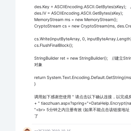
des.Key = ASCIIEncoding.ASCII.GetBy
des.IV = ASCIIEncoding.ASCII.GetBytes(sKey);
MemoryStream ms = new MemoryStream();
CryptoStream cs = new CryptoStream(ms, des.Cre
cs.Write(inputByteArray, 0, inputByteArray.Length)
cs.FlushFinalBlock();
StringBuilder ret = new StringBuilder(
对象
return System.Text.Encoding.Default.GetString(ms.
}
调用如下感谢您使用 " 请点击以下确认连接，以完成身
+ " tiaozhuan.aspx?spring="+DataHelp.Encrypt(n
"<br> 5分钟之内注册有效 (如果不能点击该链接
了