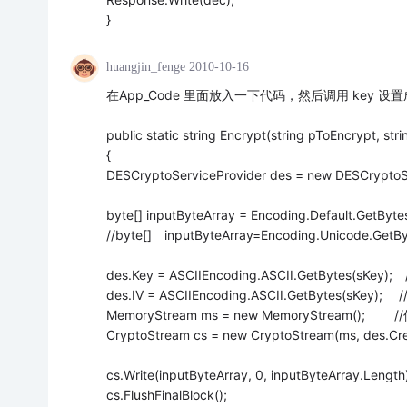
}
huangjin_fenge
2010-10-16
在App_Code 里面放入一下代码，然后调用 key 设置
public static string Encrypt(string pToEncrypt, str
{
DESCryptoServiceProvider des = new DESCry
byte[] inputByteArray = Encoding.Default.GetByte
//byte[] inputByteArray=Encoding.Unicode.GetBy
des.Key = ASCIIEncoding.ASCII.GetBytes
des.IV = ASCIIEncoding.ASCII.GetBytes(sKey
MemoryStream ms = new MemoryStream
CryptoStream cs = new CryptoStream(ms, des.Cre
cs.Write(inputByteArray, 0, inputByteArray.Length)
cs.FlushFinalBlock();