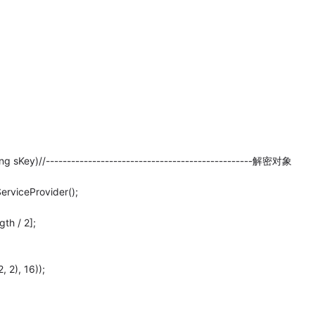
ing sKey)//-------------------------------------------------解密对象
rviceProvider();
th / 2];
 2), 16));