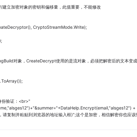
tes(sKey); //建立加密对象的密钥和偏移量，此值重要，不能修改
ateDecryptor(), CryptoStreamMode.Write);
;
); //建立StringBuild对象，CreateDecrypt使用的是流对象，必须把解密后的文本变
ToArray());
份验证：<br>"
ame,"alsges12")+"&summer="+DataHelp.Encrypt(email,"alsges12") +
地址，请复制并粘贴到浏览器的地址输入框)";这个是加密，相信解密你也应该