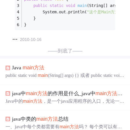
public
static
void
main
(String[] args)
{
		System.out.println(
"这个是Main方法"
);
	}
}
2010-10-16
——到底了——
Java
main
方法
public static void
main
(String[] args) {} 或者 public static void
main
(String args[]) {}
main
方法
是我们学习Java语言学习的
第一个
方法
，也是每个java使用者最熟悉的
方法
,每个Java
java中
main
方法
的作用是什么_java中
main
方法
是什
应用程序都必须有且仅有一个
main
方法
。在eclipse里可以
使用输入
main
，在按住Alt+/的方式快速创建
main
方法
Java中的
main
方法
，是一个java应用程序的入口，无论一个
java的应用多么复杂庞大，或是多么的小，只要他是一个
可以运行的java程序那么必然就要有一个
main
方法
。
main
java中类的
main
方法
总结
方法
的定义格式通常固定如下： (推荐学习：java课程)publi
c class Demo {public static void
main
(String[] args) {System.ou
一、java中每个类都需要有
main
方法
吗？ 每个类可以有也