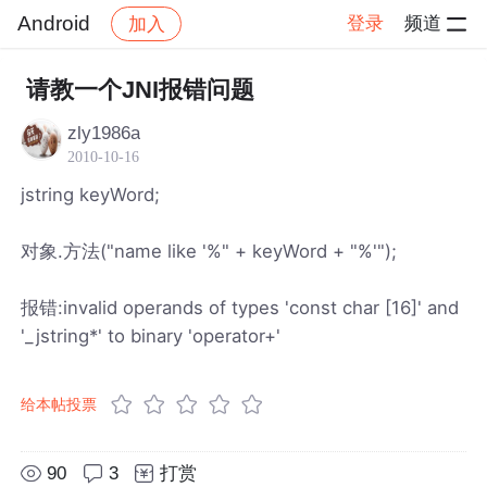
Android
登录
频道
加入
帖子详情
社区
Android
请教一个JNI报错问题
zly1986a
2010-10-16
jstring keyWord;
对象.方法("name like '%" + keyWord + "%'");
报错:invalid operands of types 'const char [16]' and
'_jstring*' to binary 'operator+'
给本帖投票
90
3
打赏