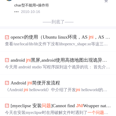
赞
char型不能用+操作符
2010-10-16
——到底了——
opencv的使用（Ubuntu linux环境，AS
jni
，AS java）
查看/usr/local/lib/lib文件下没有libopencv_shape.so等这三个
库，再次打开/usr/local/lib/pkgconfig/opencv.pc文件，将-lope
ncv_shape 等三个路径删除掉。注意：1、该opencv源码编
android
jni
黑屏,android使用高德地图出现诡异的:
JNI
译的对应so库文件只是linux系统平台文件（我的是x86_6
4）,如果想将该库编译为其他平台，例如arm64需要交叉编
今天用 android studio 写程序踩到这个诡异的坑： 首先介绍
译。然后在opencv.pc中添加以下信息，注意这些信息需要
使用的开发工具和环境：android studio 测试机型：红米note
与自己安装opencv时的库路径对应：（一下是我自己的内
2： android 5.0.2是这样的：笔者程序中写的这个页面中上
容）
Android
jni
简便开发流程
方是
一个
地图(高德地图)，下方是
一个
listview，展示地图
中的相关数据，然后今天要改造这个listview为expandableLi
《Android
jni
helloworld》中介绍了开发
jni
helloworld的步
stViewV，吭哧吭哧写完了，高高兴兴等华丽...
骤，本文将介绍
jni
简便开发流程 ① 写java代码 native 声明
本地方法 ② 添加本地支持 右键单击项目-&gt;andorid tools-
[myeclipse 安装
问题
]Cannot find
JNI
Wrapper native library..
&gt;add native surport 如果发现 finish不能点击，需要给工作
空间配置ndk目录的位置 window-&gt;prefere...
今天在安装myeclipse时在用破解文件时遇到了
一个
问题
，