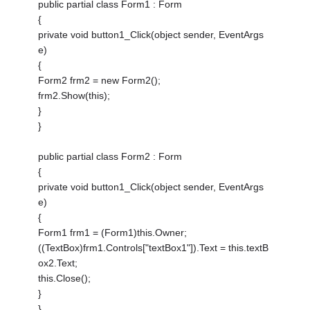
public partial class Form1 : Form
{
private void button1_Click(object sender, EventArgs
e)
{
Form2 frm2 = new Form2();
frm2.Show(this);
}
}
public partial class Form2 : Form
{
private void button1_Click(object sender, EventArgs
e)
{
Form1 frm1 = (Form1)this.Owner;
((TextBox)frm1.Controls["textBox1"]).Text = this.textB
ox2.Text;
this.Close();
}
}