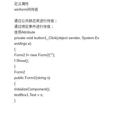
定义属性
winform间传值
通过公共静态类进行传值；
通过绑定事件进行传值；
使用Attribute
private void button1_Click(object sender, System.Ev
entArgs e)
{
Form2 f= new Form2("");
f.Show();
}
Form2
public Form2(string s)
{
InitializeComponent();
textBox1.Text = s;
}