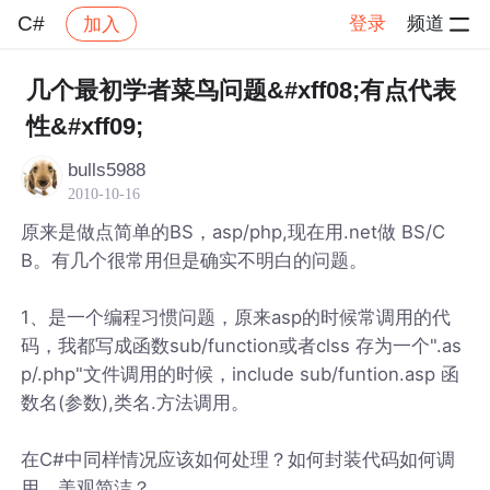
C#
登录
频道
加入
帖子详情
社区
C#
几个最初学者菜鸟问题&#xff08;有点代表
性&#xff09;
bulls5988
2010-10-16
原来是做点简单的BS，asp/php,现在用.net做 BS/C
B。有几个很常用但是确实不明白的问题。
1、是一个编程习惯问题，原来asp的时候常调用的代
码，我都写成函数sub/function或者clss 存为一个".as
p/.php"文件调用的时候，include sub/funtion.asp 函
数名(参数),类名.方法调用。
在C#中同样情况应该如何处理？如何封装代码如何调
用。美观简洁？