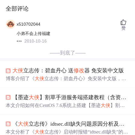
全部评论
x510702044
赞
小弟不会上传福建
2010-10-16
——到底了——
大侠
立志传：碧血丹心 送
修改
器 免安装中文版
博客介绍了《
大侠
立志传：碧血丹心》免安装中文版，还
送
修改
器。该武侠
游戏
重新定义江湖生存法则，“武学顿
悟”玩法打破传统技能树，有独特领悟方式，还有50种人生
【墨迹
大侠
】割草手游服务端搭建教程（含资源下载+部署过程）
轨迹构建真实武林。
本文介绍如何在CentOS 7.6系统上搭建【墨迹
大侠
】割草
手游的服务端，涵盖宝塔面板安装、环境配置、源码部
署、数据库设置及
游戏
启动等全过程，适用于技术研究与
《
大侠
立志传》idtsec.dll缺失问题原因分析及解决方法
学习。
本文分析了《
大侠
立志传》启动时报错“idtsec.dll缺失”的原