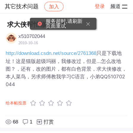
其它技术问题
登录
频道
加入
帖子详情
社区
其它技术问题
服务超时,请刷新
求大侠帮忙修改游戏
页面重试
x510702044
2010-10-16
只是下载地
http://download.csdn.net/source/2761368
址！这是猫版超级玛丽，我修改过，但是...怎么改地
图？，还有，改的图片，都有白色背景，求大侠修改，
本人菜鸟，另求师傅教我学习C语言，小弟QQ510702
044
给本帖投票
68
1
打赏