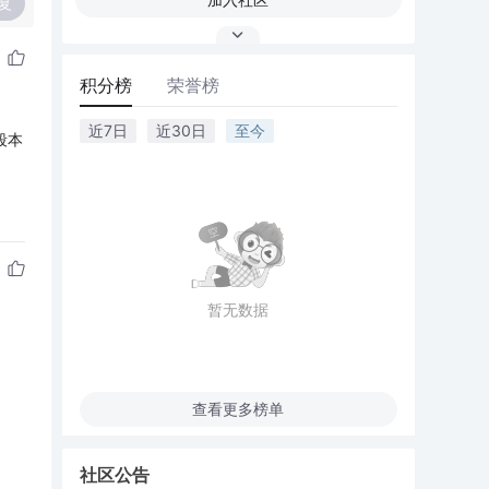
复
积分榜
荣誉榜
近7日
近30日
至今
段本
暂无数据
查看更多榜单
社区公告