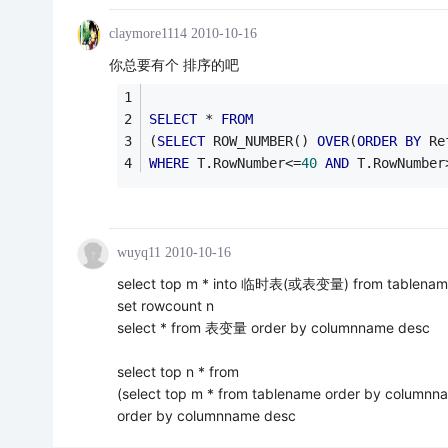
claymore1114
2010-10-16
你总要有个 排序的吧
SELECT
 * 
FROM
(
SELECT
 ROW_NUMBER() 
OVER
(
ORDER
BY
 Re
WHERE
 T.RowNumber<=
40
AND
 T.RowNumber
wuyq11
2010-10-16
select top m * into 临时表(或表变量) from tablenam
set rowcount n
select * from 表变量 order by columnname desc
select top n * from
(select top m * from tablename order by columnn
order by columnname desc