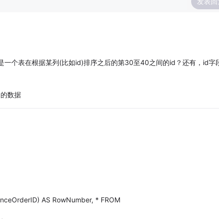
发表回
是一个表在根据某列(比如id)排序之后的第30至40之间的id？还有，id字
间的数据
nceOrderID) AS RowNumber, * FROM