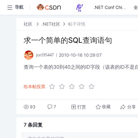
全
导航
.NET Conf China
社区
.NET社区
帖子详情
求一个简单的SQL查询语句
2010-10-16 10:29:07
jce195447
查询一个表的30到40之间的ID字段（该表的ID不
给本帖投票
93
7
打赏
分享
收藏
7 条
回复