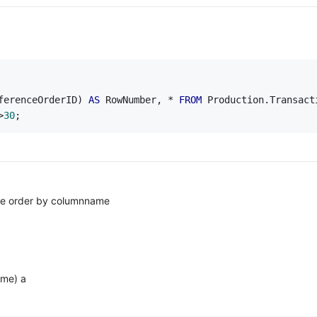
ferenceOrderID) 
AS
 RowNumber, * 
FROM
 Production.Transact
>
30
;
e order by columnname
ame) a