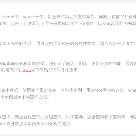
句、from子句、where子句，以及布尔类型的查询条件。同时，讲解了如何
符。此外，还涉及到了字符串模糊查询的like操作，以及
SQL
语句的书
践平台。
接查询等核心内容，通过实例展示如何高效处理数据，适合各水平读者学
嵌套查询等多种查询方式，还介绍了插入、删除、更新等操作功能。通过
详细展示了T-
SQL
在不同场景下的具体应用。
查询表中数据、使用完全限定名称、查询指定列、用where字句筛选行、whe
多个示例展示不同查询方式。
件查询、聚合函数查询、分组查询、排序查询、连接查询和子查询等。阐
助于提升数据库数据查询和分析的能力。