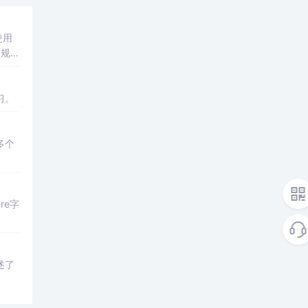
使用
写规范
习。
多个
re字
述了