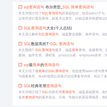
sql
查询语句
布尔类型_
SQL
简单
查询语句
本文详细介绍了
SQL
查询语句
的基础知识，包括select子
运算符进行复杂查询，如算术运算符、比较运算符和逻辑运算
和注释使用。文章最后推荐了
sql
zoo网站作为
查询语句
的实
SQL
查询语句
大全(个人总结)
本文深入解析
SQL
查询语句
，涵盖聚合函数、条件语句、连
SQL
数据库的T-
SQL
查询语句
本文围绕T-
SQL
查询语句
展开，涵盖
简单
查询、连接查询、
案例，如学生表、课程表、products表、employee表等，
sql
最
简单
的
查询语句
本文介绍了最
简单
的
SQL
查询语句
，包括使用select语句
句搜索条件、like的使用以及格式化结果集等内容，给出了
SQL
经典常用
查询语句
本文详细介绍了
SQL
经典常用
查询语句
，涵盖基础查询、条
各类
查询语句
的基本语法、示例、性能分析及应用场景，有