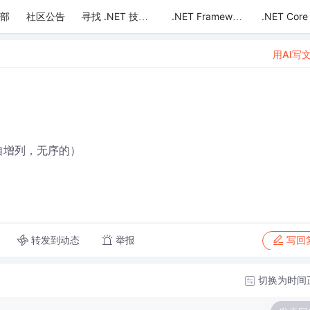
部
社区公告
.NET Core
寻找 .NET 技术达人
.NET Framework
用AI写
是自增列，无序的）
转发到动态
举报
写回
切换为时间