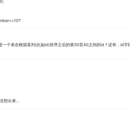
0;
er<=10?
是一个表在根据某列(比如id)排序之后的第30至40之间的id？还有，id字
想出来...