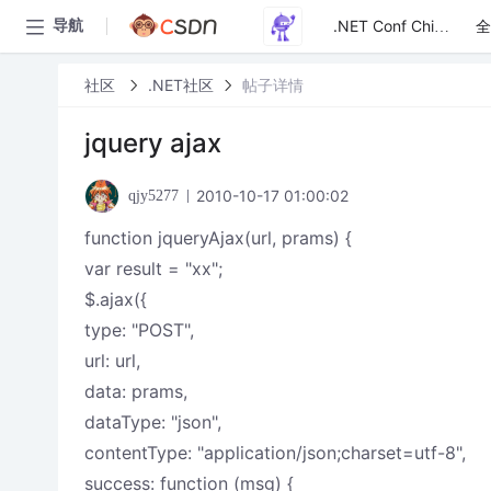
全
导航
.NET Conf China
社区
.NET社区
帖子详情
jquery ajax
2010-10-17 01:00:02
qjy5277
function jqueryAjax(url, prams) {
var result = "xx";
$.ajax({
type: "POST",
url: url,
data: prams,
dataType: "json",
contentType: "application/json;charset=utf-8",
success: function (msg) {