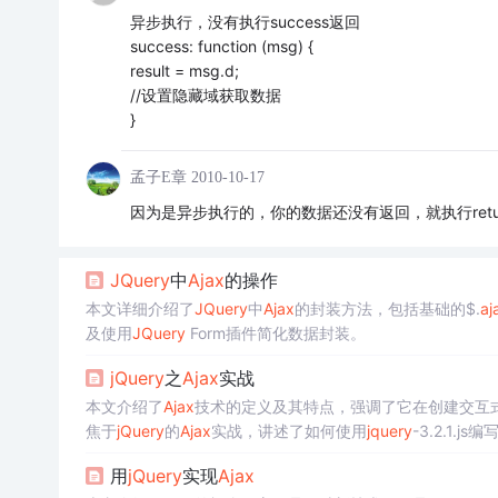
异步执行，没有执行success返回
success: function (msg) {
result = msg.d;
//设置隐藏域获取数据
}
孟子E章
2010-10-17
因为是异步执行的，你的数据还没有返回，就执行retu
JQuery
中
Ajax
的操作
本文详细介绍了
JQuery
中
Ajax
的封装方法，包括基础的$.
aj
及使用
JQuery
Form插件简化数据封装。
jQuery
之
Ajax
实战
本文介绍了
Ajax
技术的定义及其特点，强调了它在创建交互
焦于
jQuery
的
Ajax
实战，讲述了如何使用
jquery
-3.2.1.js编
用
jQuery
实现
Ajax