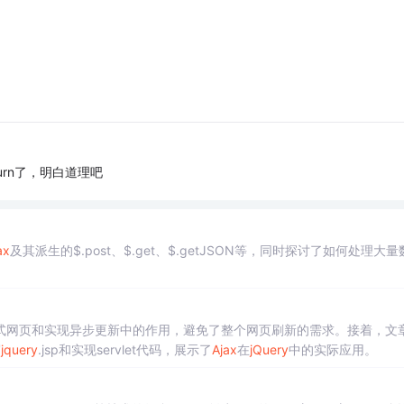
rn了，明白道理吧
ax
及其派生的$.post、$.get、$.getJSON等，同时探讨了如何处理大量
式网页和实现异步更新中的作用，避免了整个网页刷新的需求。接着，文
写
jquery
.jsp和实现servlet代码，展示了
Ajax
在
jQuery
中的实际应用。