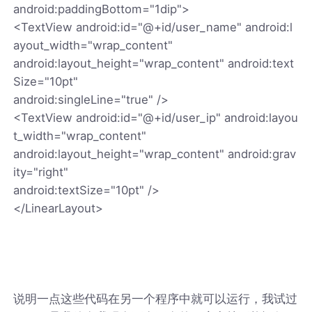
android:paddingBottom="1dip">
<TextView android:id="@+id/user_name" android:l
ayout_width="wrap_content"
android:layout_height="wrap_content" android:text
Size="10pt"
android:singleLine="true" />
<TextView android:id="@+id/user_ip" android:layou
t_width="wrap_content"
android:layout_height="wrap_content" android:grav
ity="right"
android:textSize="10pt" />
</LinearLayout>
说明一点这些代码在另一个程序中就可以运行，我试过