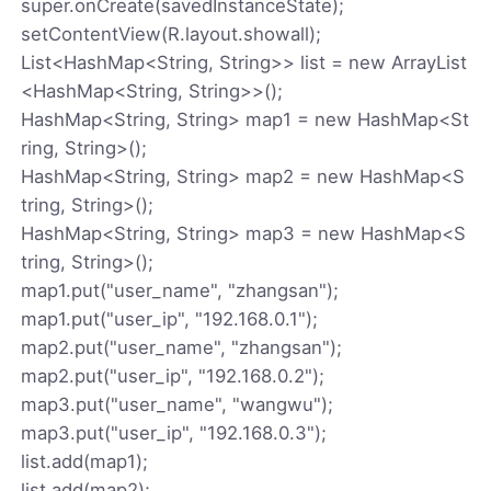
super.onCreate(savedInstanceState);
setContentView(R.layout.showall);
List<HashMap<String, String>> list = new ArrayList
<HashMap<String, String>>();
HashMap<String, String> map1 = new HashMap<St
ring, String>();
HashMap<String, String> map2 = new HashMap<S
tring, String>();
HashMap<String, String> map3 = new HashMap<S
tring, String>();
map1.put("user_name", "zhangsan");
map1.put("user_ip", "192.168.0.1");
map2.put("user_name", "zhangsan");
map2.put("user_ip", "192.168.0.2");
map3.put("user_name", "wangwu");
map3.put("user_ip", "192.168.0.3");
list.add(map1);
list.add(map2);