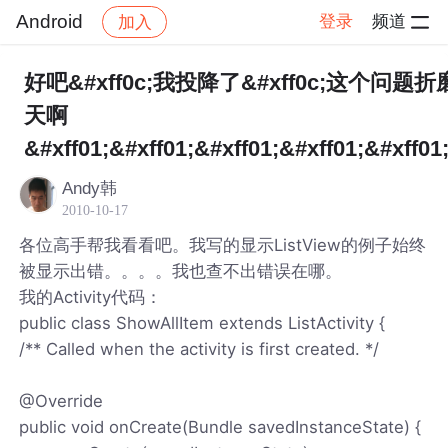
Android
登录
频道
加入
帖子详情
社区
Android
好吧&#xff0c;我投降了&#xff0c;这个问题
天啊
&#xff01;&#xff01;&#xff01;&#xff01;&#xff01
Andy韩
2010-10-17
各位高手帮我看看吧。我写的显示ListView的例子始终
被显示出错。。。。我也查不出错误在哪。
我的Activity代码：
public class ShowAllItem extends ListActivity {
/** Called when the activity is first created. */
@Override
public void onCreate(Bundle savedInstanceState) {