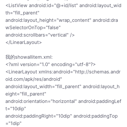
<ListView android:id="@+id/list" android:layout_wid
th="fill_parent"
android:layout_height="wrap_content" android:dra
wSelectorOnTop="false"
android:scrollbars="vertical" />
</LinearLayout>
我的showallitem.xml:
<?xml version="1.0" encoding="utf-8"?>
<LinearLayout xmlns:android="http://schemas.andr
oid.com/apk/res/android"
android:layout_width="fill_parent" android:layout_h
eight="fill_parent"
android:orientation="horizontal" android:paddingLef
t="10dip"
android:paddingRight="10dip" android:paddingTop
="1dip"