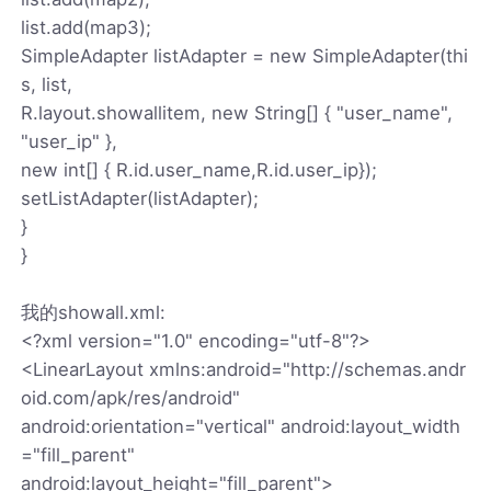
list.add(map3);
SimpleAdapter listAdapter = new SimpleAdapter(thi
s, list,
R.layout.showallitem, new String[] { "user_name",
"user_ip" },
new int[] { R.id.user_name,R.id.user_ip});
setListAdapter(listAdapter);
}
}
我的showall.xml:
<?xml version="1.0" encoding="utf-8"?>
<LinearLayout xmlns:android="http://schemas.andr
oid.com/apk/res/android"
android:orientation="vertical" android:layout_width
="fill_parent"
android:layout_height="fill_parent">